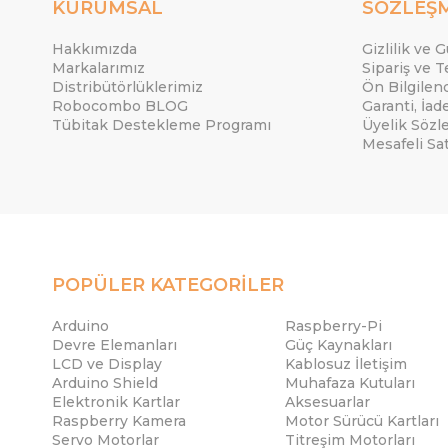
KURUMSAL
SÖZLEŞ
Hakkımızda
Gizlilik ve 
Markalarımız
Sipariş ve T
Distribütörlüklerimiz
Ön Bilgile
Robocombo BLOG
Garanti, İad
Tübitak Destekleme Programı
Üyelik Sözl
Mesafeli Sa
POPÜLER KATEGORİLER
Arduino
Raspberry-Pi
Devre Elemanları
Güç Kaynakları
LCD ve Display
Kablosuz İletişim
Arduino Shield
Muhafaza Kutuları
Elektronik Kartlar
Aksesuarlar
Raspberry Kamera
Motor Sürücü Kartları
Servo Motorlar
Titreşim Motorları