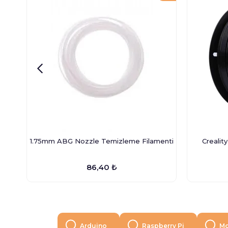
1.75mm ABG Nozzle Temizleme Filamenti
Crealit
86,40 ₺
Arduino
Raspberry Pi
Mo