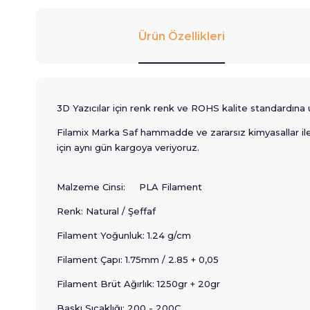
Ürün Özellikleri
3D Yazıcılar için renk renk ve ROHS kalite standardı
Filamix Marka Saf hammadde ve zararsız kimyasallar ile ü
için aynı gün kargoya veriyoruz.
Malzeme Cinsi: PLA Filament
Renk: Natural / Şeffaf
Filament Yoğunluk: 1.24 g/cm
Filament Çapı: 1.75mm / 2.85 + 0,05
Filament Brüt Ağırlık: 1250gr + 20gr
Baskı Sıcaklığı: 200 - 200C