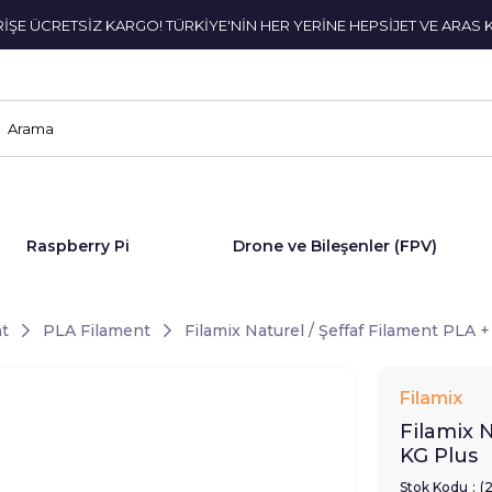
ERİŞE ÜCRETSİZ KARGO! TÜRKİYE'NİN HER YERİNE HEPSİJET VE ARAS 
Raspberry Pi
Drone ve Bileşenler (FPV)
t
PLA Filament
Filamix Naturel / Şeffaf Filament PLA 
Filamix
Filamix 
KG Plus
Stok Kodu
(