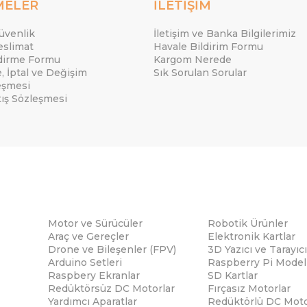
MELER
İLETİŞİM
Güvenlik
İletişim ve Banka Bilgilerimiz
eslimat
Havale Bildirim Formu
ndirme Formu
Kargom Nerede
e, İptal ve Değişim
Sık Sorulan Sorular
eşmesi
tış Sözleşmesi
Motor ve Sürücüler
Robotik Ürünler
Araç ve Gereçler
Elektronik Kartlar
Drone ve Bileşenler (FPV)
3D Yazıcı ve Tarayıcı
Arduino Setleri
Raspberry Pi Modell
Raspbery Ekranlar
SD Kartlar
Redüktörsüz DC Motorlar
Fırçasız Motorlar
Yardımcı Aparatlar
Redüktörlü DC Moto