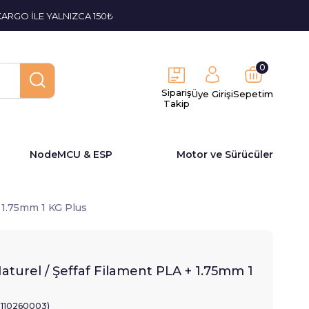
KARGO İLE YALNIZCA 150₺
0
Sipariş
Üye Girişi
Sepetim
Takip
NodeMCU & ESP
Motor ve Sürücüler
+ 1.75mm 1 KG Plus
Naturel / Şeffaf Filament PLA + 1.75mm 1
2110260003)