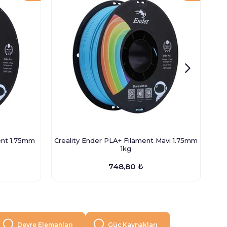
ent 1.75mm
Creality Ender PLA+ Filament Mavi 1.75mm
C
1kg
748,80 ₺
Devre Elemanları
Güç Kaynakları