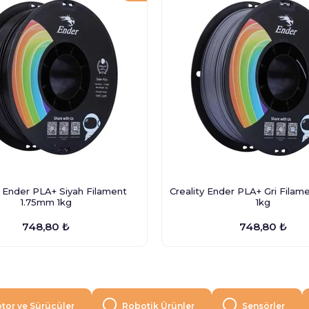
y Ender PLA+ Siyah Filament
Creality Ender PLA+ Gri Filam
1.75mm 1kg
1kg
748,80 ₺
748,80 ₺
tor ve Sürücüler
Robotik Ürünler
Sensörler