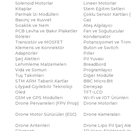
Solenoid Motorlar
Lineer Motorlar
Kitaplar
Stem Eğitim Setleri
Parmak İzi Modülleri
Çoklu Sensör Kartları 
Basınç ve Kuvvet
Gaz
Sıcaklık ve Nem
Ateş Algılayıcı
PCB Levha ve Bakır Plaketler
Fan ve Soğutucular
Röleler
Kondansatör
Transistör ve MOSFET
Potansiyomet ve Trim
Klemens ve Konnektör
Buton ve Switch
Adaptörler
Piller
Şarj Aletleri
Pil Yuvası
Lehimleme Malzemeleri
Breadbord
Vida ve Somun
Programlayıcı
Tuş Takımları
Diğer Modülle
STM ARM Tabanlı Kartlar
BBC Micro:Bit
Lilypad Giyilebilir Teknoloji
Deneyap
Oled
TFT-LCD
GSM ve GPS Modülleri
Wi-Fi ve IOT Ürünleri
Drone Pervaneleri (FPV Prop)
Drone Motorları
Drone Motor Sürücüler (ESC)
Drone Kameraları
Drone Antenleri
Drone Lipo Pil Şarj Ale