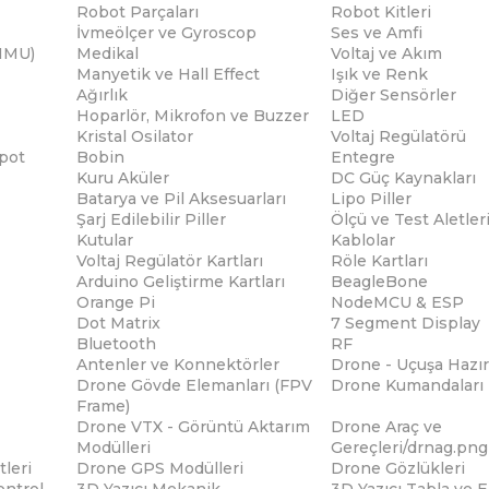
Robot Parçaları
Robot Kitleri
İvmeölçer ve Gyroscop
Ses ve Amfi
(IMU)
Medikal
Voltaj ve Akım
Manyetik ve Hall Effect
Işık ve Renk
Ağırlık
Diğer Sensörler
Hoparlör, Mikrofon ve Buzzer
LED
Kristal Osilator
Voltaj Regülatörü
pot
Bobin
Entegre
Kuru Aküler
DC Güç Kaynakları
Batarya ve Pil Aksesuarları
Lipo Piller
Şarj Edilebilir Piller
Ölçü ve Test Aletler
Kutular
Kablolar
Voltaj Regülatör Kartları
Röle Kartları
Arduino Geliştirme Kartları
BeagleBone
Orange Pi
NodeMCU & ESP
Dot Matrix
7 Segment Display
Bluetooth
RF
Antenler ve Konnektörler
Drone - Uçuşa Hazır
Drone Gövde Elemanları (FPV
Drone Kumandaları
Frame)
Drone VTX - Görüntü Aktarım
Drone Araç ve
Modülleri
Gereçleri/drnag.png
tleri
Drone GPS Modülleri
Drone Gözlükleri