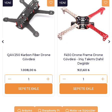
YENI
YENI
ÜRÜN
ÜRÜN
QAV250 Karbon Fiber Drone
F450 Drone Frame Drone
Gövdesi
Gövdesi - İniş Takımı Dahil
Değildir
1.008,00 ₺
921,60 ₺
SEPETE EKLE
SEPETE EKLE
Arduino
Raspberry Pi
Motor ve Sürücüler