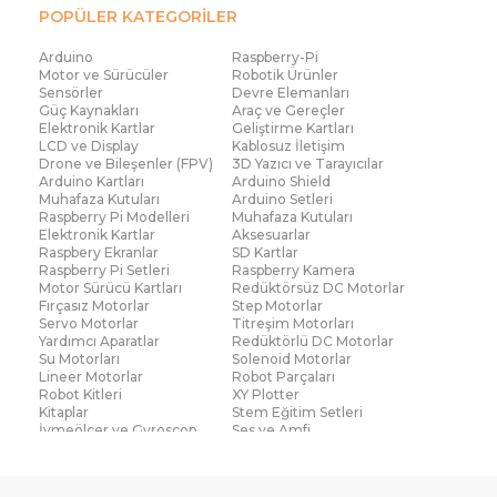
POPÜLER KATEGORİLER
Arduino
Raspberry-Pi
Motor ve Sürücüler
Robotik Ürünler
Sensörler
Devre Elemanları
Güç Kaynakları
Araç ve Gereçler
Elektronik Kartlar
Geliştirme Kartları
LCD ve Display
Kablosuz İletişim
Drone ve Bileşenler (FPV)
3D Yazıcı ve Tarayıcılar
Arduino Kartları
Arduino Shield
Muhafaza Kutuları
Arduino Setleri
Raspberry Pi Modelleri
Muhafaza Kutuları
Elektronik Kartlar
Aksesuarlar
Raspbery Ekranlar
SD Kartlar
Raspberry Pi Setleri
Raspberry Kamera
Motor Sürücü Kartları
Redüktörsüz DC Motorlar
Fırçasız Motorlar
Step Motorlar
Servo Motorlar
Titreşim Motorları
Yardımcı Aparatlar
Redüktörlü DC Motorlar
Su Motorları
Solenoid Motorlar
Lineer Motorlar
Robot Parçaları
Robot Kitleri
XY Plotter
Kitaplar
Stem Eğitim Setleri
İvmeölçer ve Gyroscop
Ses ve Amfi
Su Seviye ve Yağmur
Parmak İzi Modülleri
Sensörü
Çoklu Sensör Kartları (IMU)
Medikal