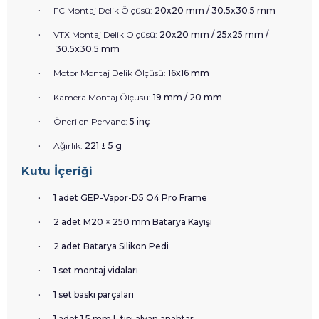
·
FC Montaj Delik Ölçüsü:
20x20 mm / 30.5x30.5 mm
·
VTX Montaj Delik Ölçüsü:
20x20 mm / 25x25 mm /
30.5x30.5 mm
·
Motor Montaj Delik Ölçüsü:
16x16 mm
·
Kamera Montaj Ölçüsü:
19 mm / 20 mm
·
Önerilen Pervane:
5 inç
·
Ağırlık:
221 ± 5 g
Kutu İçeriği
·
1 adet GEP-Vapor-D5 O4 Pro Frame
·
2 adet M20 × 250 mm Batarya Kayışı
·
2 adet Batarya Silikon Pedi
·
1 set montaj vidaları
·
1 set baskı parçaları
·
1 adet 1.5 mm L tipi alyan anahtar