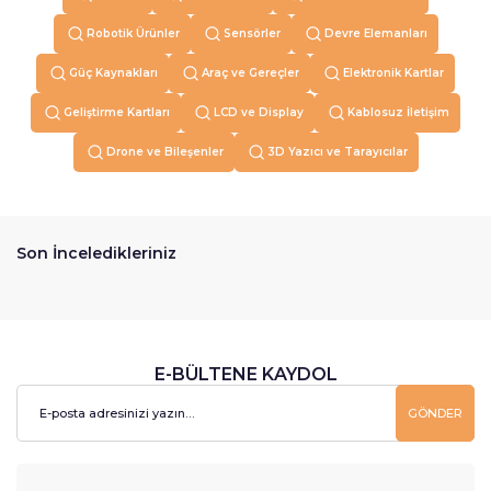
Robotik Ürünler
Sensörler
Devre Elemanları
Güç Kaynakları
Araç ve Gereçler
Elektronik Kartlar
Geliştirme Kartları
LCD ve Display
Kablosuz İletişim
Drone ve Bileşenler
3D Yazıcı ve Tarayıcılar
Son İnceledikleriniz
E-BÜLTENE KAYDOL
GÖNDER