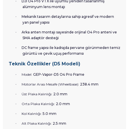
·
DJI O4 Pro VTX ile uyumlu yeniden tasarlanmış
alüminyum lens montajı
·
Mekanik tasarım detaylarına sahip agresif ve modern
yan panel yapısı
·
Arka anten montajı sayesinde orijinal O4 Pro anteni ve
SMA adaptör desteği
·
DC frame yapısı ile kadrajda pervane görünmeden temiz
görüntü ve çevik uçuş performansı
Teknik Özellikler (D5 Modeli)
·
Model:
GEP-Vapor-D5 O4 Pro Frame
·
Motorlar Arası Mesafe (Wheelbase):
238.4 mm
·
Üst Plaka Kalınlığı:
2.0 mm
·
Orta Plaka Kalınlığı:
2.0 mm
·
Kol Kalınlığı:
5.0 mm
·
Alt Plaka Kalınlığı:
2.5 mm