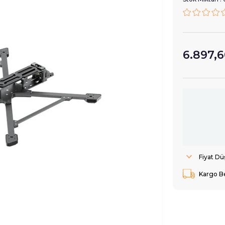
6.897,6
Fiyat D
Kargo B