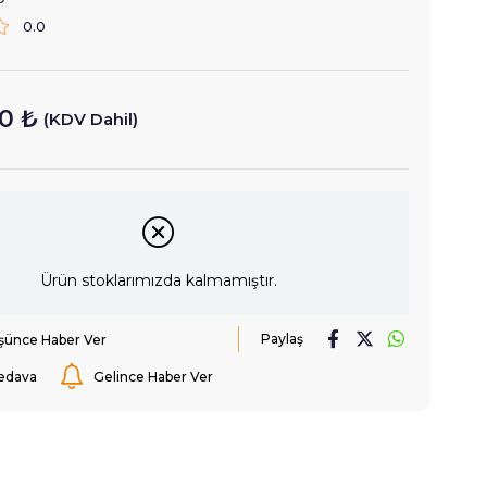
0.0
0 ₺
(KDV Dahil)
Ürün stoklarımızda kalmamıştır.
Paylaş
üşünce Haber Ver
edava
Gelince Haber Ver