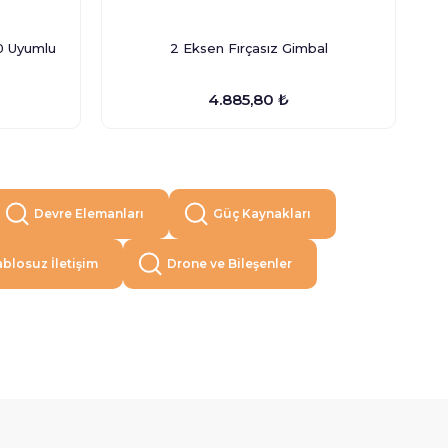
F450 F550 Uyumlu
2 Eksen Fırçasız Gimbal
Ka
4.885,80 ₺
Devre Elemanları
Güç Kaynakları
blosuz İletişim
Drone ve Bileşenler