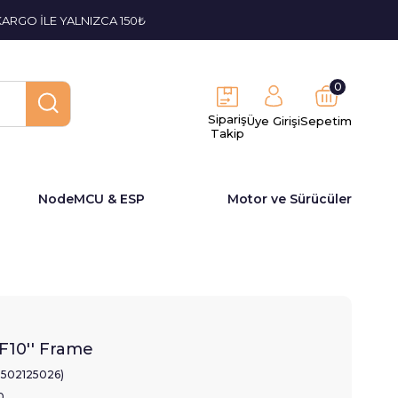
KARGO İLE YALNIZCA 150₺
0
Sipariş
Üye Girişi
Sepetim
Takip
NodeMCU & ESP
Motor ve Sürücüler
10'' Frame
2502125026)
0