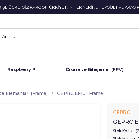
ERİŞE ÜCRETSİZ KARGO! TÜRKİYE'NİN HER YERİNE HEPSİJET VE ARAS 
Raspberry Pi
Drone ve Bileşenler (FPV)
e Elemanları (Frame)
GEPRC EF10'' Frame
GEPRC
GEPRC EF
Stok Kodu
(
Stok Miktarı
: