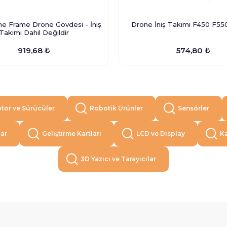
e Frame Drone Gövdesi - İniş
Drone İniş Takımı 
Takımı Dahil Değildir
919,68 ₺
574,80 ₺
tor ve Sürücüler
Robotik Ürünler
Sensörler
lar
Geliştirme Kartları
LCD ve Display
Ka
3D Yazıcı ve Tarayıcılar