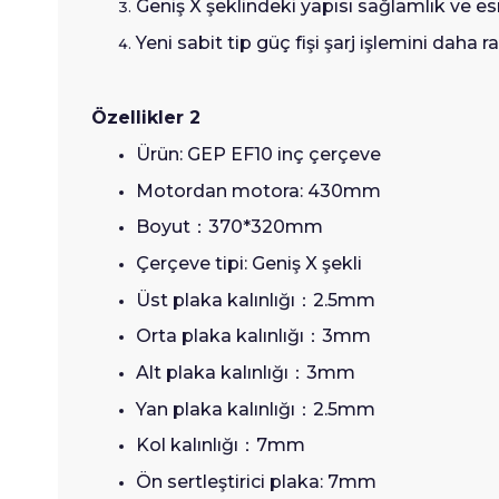
Geniş X şeklindeki yapısı sağlamlık ve es
Yeni sabit tip güç fişi şarj işlemini daha r
Özellikler 2
Ürün: GEP EF10 inç çerçeve
Motordan motora: 430mm
Boyut
：
370*320mm
Çerçeve tipi: Geniş X şekli
Üst plaka kalınlığı
：
2.5mm
Orta plaka kalınlığı
：
3mm
Alt plaka kalınlığı
：
3mm
Yan plaka kalınlığı
：
2.5mm
Kol kalınlığı
：
7mm
Ön sertleştirici plaka: 7mm