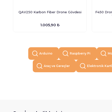
QAV250 Karbon Fiber Drone Gövdesi
F450 Dron
1.005,90 ₺
Arduino
Raspberry Pi
Mo
Araç ve Gereçler
Elektronik Kart