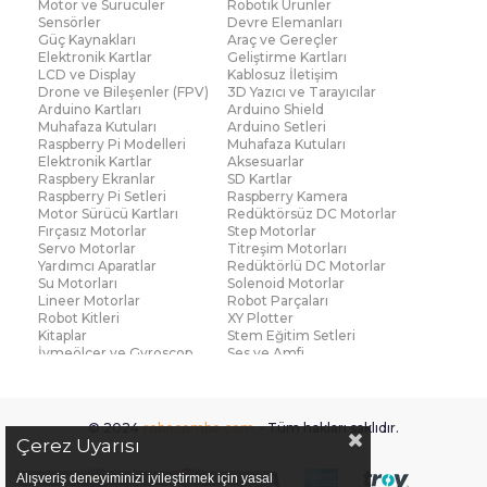
Motor ve Sürücüler
Robotik Ürünler
Sensörler
Devre Elemanları
Güç Kaynakları
Araç ve Gereçler
Elektronik Kartlar
Geliştirme Kartları
LCD ve Display
Kablosuz İletişim
Drone ve Bileşenler (FPV)
3D Yazıcı ve Tarayıcılar
Arduino Kartları
Arduino Shield
Muhafaza Kutuları
Arduino Setleri
Raspberry Pi Modelleri
Muhafaza Kutuları
Elektronik Kartlar
Aksesuarlar
Raspbery Ekranlar
SD Kartlar
Raspberry Pi Setleri
Raspberry Kamera
Motor Sürücü Kartları
Redüktörsüz DC Motorlar
Fırçasız Motorlar
Step Motorlar
Servo Motorlar
Titreşim Motorları
Yardımcı Aparatlar
Redüktörlü DC Motorlar
Su Motorları
Solenoid Motorlar
Lineer Motorlar
Robot Parçaları
Robot Kitleri
XY Plotter
Kitaplar
Stem Eğitim Setleri
İvmeölçer ve Gyroscop
Ses ve Amfi
Su Seviye ve Yağmur
Parmak İzi Modülleri
Sensörü
Çoklu Sensör Kartları (IMU)
Medikal
Voltaj ve Akım
Titreşim
© 2024
robocombo.com
- Tüm hakları saklıdır.
Basınç ve Kuvvet
Gaz
Çerez Uyarısı
Manyetik ve Hall Effect
Işık ve Renk
Mesafe, Çizgi ve Hareket
Sıcaklık ve Nem
Alışveriş deneyiminizi iyileştirmek için yasal