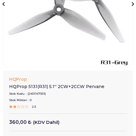
HQProp
HQProp 5131(R31) 5.1'' 2CW+2CCW Pervane
Stok Kodu
(2401147001)
Stok Miktarı
:
0
2.3
360,00 ₺
(KDV Dahil)