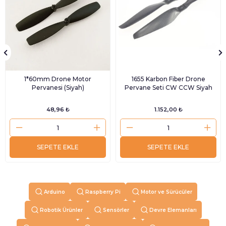
1*60mm Drone Motor
1655 Karbon Fiber Drone
Pervanesi (Siyah)
Pervane Seti CW CCW Siyah
48,96 ₺
1.152,00 ₺
SEPETE EKLE
SEPETE EKLE
Arduino
Raspberry Pi
Motor ve Sürücüler
Robotik Ürünler
Sensörler
Devre Elemanları