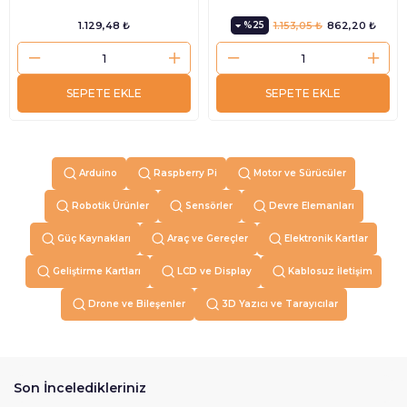
1.129,48 ₺
%25
1.153,05 ₺
862,20 ₺
SEPETE EKLE
SEPETE EKLE
Arduino
Raspberry Pi
Motor ve Sürücüler
Robotik Ürünler
Sensörler
Devre Elemanları
Güç Kaynakları
Araç ve Gereçler
Elektronik Kartlar
Geliştirme Kartları
LCD ve Display
Kablosuz İletişim
Drone ve Bileşenler
3D Yazıcı ve Tarayıcılar
Son İnceledikleriniz