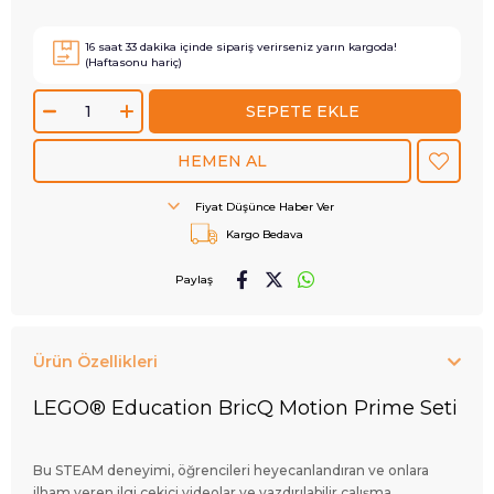
16
saat
33
dakika içinde sipariş verirseniz
yarın
kargoda!
(Haftasonu hariç)
Fiyat Düşünce Haber Ver
Kargo Bedava
Paylaş
Ürün Özellikleri
LEGO® Education BricQ Motion Prime Seti
Bu STEAM deneyimi, öğrencileri heyecanlandıran ve onlara
ilham veren ilgi çekici videolar ve yazdırılabilir çalışma