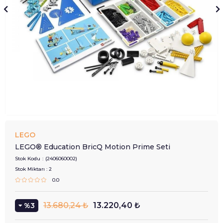
LEGO
LEGO® Education BricQ Motion Prime Seti
Stok Kodu
(2406060002)
Stok Miktarı
:
2
0.0
13.680,24 ₺
13.220,40 ₺
3