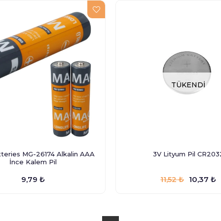
TÜKENDI
teries MG-26174 Alkalin AAA
3V Lityum Pil CR203
İnce Kalem Pil
9,79 ₺
11,52 ₺
10,37 ₺