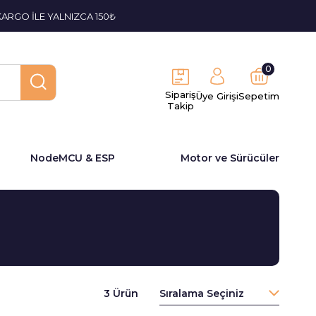
KARGO İLE YALNIZCA 150₺
0
Sipariş
Üye Girişi
Sepetim
Takip
NodeMCU & ESP
Motor ve Sürücüler
3 Ürün