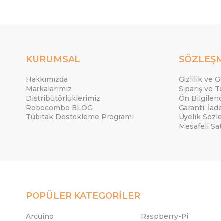
KURUMSAL
SÖZLEŞ
Hakkımızda
Gizlilik ve 
Markalarımız
Sipariş ve T
Distribütörlüklerimiz
Ön Bilgile
Robocombo BLOG
Garanti, İad
Tübitak Destekleme Programı
Üyelik Sözl
Mesafeli Sa
POPÜLER KATEGORİLER
Arduino
Raspberry-Pi