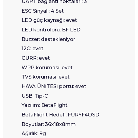
UART bağlantı noktaları: 3
ESC Sinyali: 4 Set
LED güç kaynağı: evet
LED kontrolörü: BF LED
Buzzer: destekleniyor
12C: evet
CURR: evet
WPP koruması: evet
TVS koruması: evet
HAVA ÜNİTESİ portu: evet
USB: Tip-C
Yazılım: BetaFlight
BetaFlight Hedefi: FURYF4OSD
Boyutlar: 36x18x8mm
Ağırlık: 9g