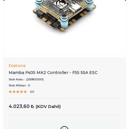
Diatone
Mamba F405 MK2 Controller - F55 55A ESC
Stok Kodu
(2508012001)
Stok Miktarı
:
0
5.0
4.023,60 ₺
(KDV Dahil)