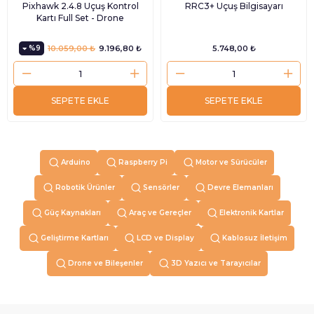
Pixhawk 2.4.8 Uçuş Kontrol
RRC3+ Uçuş Bilgisayarı
Kartı Full Set - Drone
%9
10.059,00 ₺
9.196,80 ₺
5.748,00 ₺
SEPETE EKLE
SEPETE EKLE
Arduino
Raspberry Pi
Motor ve Sürücüler
Robotik Ürünler
Sensörler
Devre Elemanları
Güç Kaynakları
Araç ve Gereçler
Elektronik Kartlar
Geliştirme Kartları
LCD ve Display
Kablosuz İletişim
Drone ve Bileşenler
3D Yazıcı ve Tarayıcılar