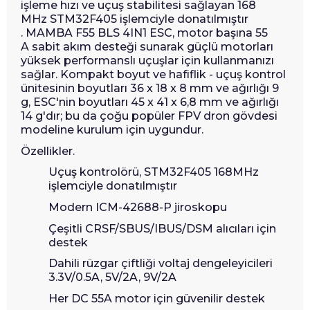
işleme hızı ve uçuş stabilitesi sağlayan 168
MHz STM32F405 işlemciyle donatılmıştır
. MAMBA F55 BLS 4IN1 ESC, motor başına 55
A sabit akım desteği sunarak güçlü motorları
yüksek performanslı uçuşlar için kullanmanızı
sağlar. Kompakt boyut ve hafiflik - uçuş kontrol
ünitesinin boyutları 36 x 18 x 8 mm ve ağırlığı 9
g, ESC'nin boyutları 45 x 41 x 6,8 mm ve ağırlığı
14 g'dır; bu da çoğu popüler FPV dron gövdesi
modeline kurulum için uygundur.
Özellikler.
Uçuş kontrolörü, STM32F405 168MHz
işlemciyle donatılmıştır
Modern ICM-42688-P jiroskopu
Çeşitli CRSF/SBUS/IBUS/DSM alıcıları için
destek
Dahili rüzgar çiftliği voltaj dengeleyicileri
3.3V/0.5A, 5V/2A, 9V/2A
Her DC 55A motor için güvenilir destek