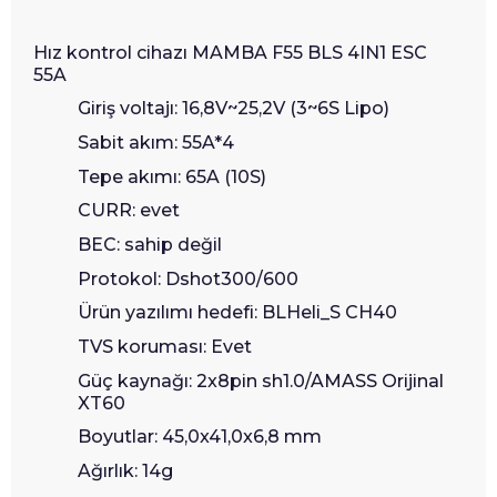
Hız kontrol cihazı MAMBA F55 BLS 4IN1 ESC
55A
Giriş voltajı: 16,8V~25,2V (3~6S Lipo)
Sabit akım: 55A*4
Tepe akımı: 65A (10S)
CURR: evet
BEC: sahip değil
Protokol: Dshot300/600
Ürün yazılımı hedefi: BLHeli_S CH40
TVS koruması: Evet
Güç kaynağı: 2x8pin sh1.0/AMASS Orijinal
XT60
Boyutlar: 45,0x41,0x6,8 mm
Ağırlık: 14g