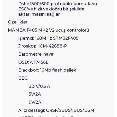
Dshot300/600 protokolü, komutların
ESC'ye hızlı ve doğru bir şekilde
aktarılmasını sağlar
Özellikler.
MAMBA F405 MK2 V2 uçuş kontrolörü
İşlemci: 168MHz STM32F405
Jiroskop: ICM-42688-P
Barometre: hayır
OSD: AT7456E
Blackbox: 16Mb flash bellek
BEC:
3,3 V/0,5 A
5V/2A
9V/2A
Alıcı desteği: CRSF/SBUS/IBUS/DSM