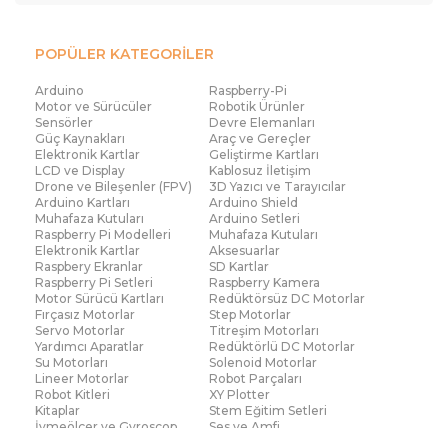
POPÜLER KATEGORİLER
Arduino
Raspberry-Pi
Motor ve Sürücüler
Robotik Ürünler
Sensörler
Devre Elemanları
Güç Kaynakları
Araç ve Gereçler
Elektronik Kartlar
Geliştirme Kartları
LCD ve Display
Kablosuz İletişim
Drone ve Bileşenler (FPV)
3D Yazıcı ve Tarayıcılar
Arduino Kartları
Arduino Shield
Muhafaza Kutuları
Arduino Setleri
Raspberry Pi Modelleri
Muhafaza Kutuları
Elektronik Kartlar
Aksesuarlar
Raspbery Ekranlar
SD Kartlar
Raspberry Pi Setleri
Raspberry Kamera
Motor Sürücü Kartları
Redüktörsüz DC Motorlar
Fırçasız Motorlar
Step Motorlar
Servo Motorlar
Titreşim Motorları
Yardımcı Aparatlar
Redüktörlü DC Motorlar
Su Motorları
Solenoid Motorlar
Lineer Motorlar
Robot Parçaları
Robot Kitleri
XY Plotter
Kitaplar
Stem Eğitim Setleri
İvmeölçer ve Gyroscop
Ses ve Amfi
Su Seviye ve Yağmur
Parmak İzi Modülleri