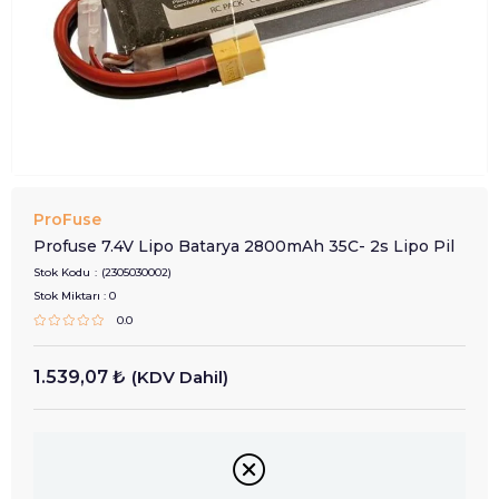
ProFuse
Profuse 7.4V Lipo Batarya 2800mAh 35C- 2s Lipo Pil
Stok Kodu
(2305030002)
Stok Miktarı
:
0
0.0
1.539,07 ₺
(KDV Dahil)