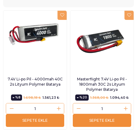
7.4V Li-po Pil - 4000mah 40C
Masterflight 7.4V Li-po Pil -
2s Lityum Polymer Batarya
1800mah 30C 2s Lityum
Polymer Batarya
%8
1.698,18 ₺
1.561,23 ₺
%20
1.368,00 ₺
1.094,40 ₺
SEPETE EKLE
SEPETE EKLE