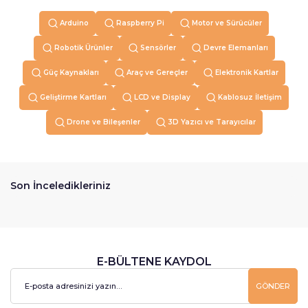
Arduino
Raspberry Pi
Motor ve Sürücüler
Robotik Ürünler
Sensörler
Devre Elemanları
Güç Kaynakları
Araç ve Gereçler
Elektronik Kartlar
Geliştirme Kartları
LCD ve Display
Kablosuz İletişim
Drone ve Bileşenler
3D Yazıcı ve Tarayıcılar
Son İnceledikleriniz
E-BÜLTENE KAYDOL
GÖNDER