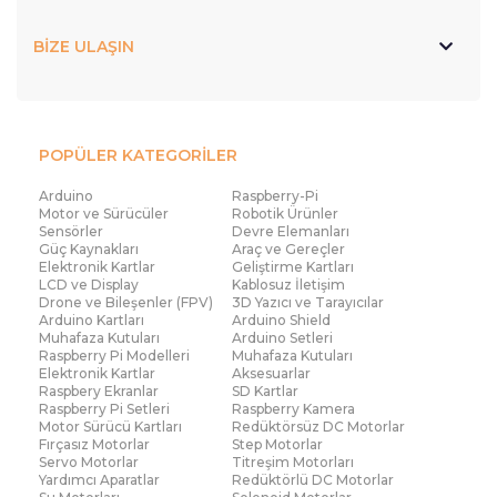
BİZE ULAŞIN
POPÜLER KATEGORİLER
Arduino
Raspberry-Pi
Motor ve Sürücüler
Robotik Ürünler
Sensörler
Devre Elemanları
Güç Kaynakları
Araç ve Gereçler
Elektronik Kartlar
Geliştirme Kartları
LCD ve Display
Kablosuz İletişim
Drone ve Bileşenler (FPV)
3D Yazıcı ve Tarayıcılar
Arduino Kartları
Arduino Shield
Muhafaza Kutuları
Arduino Setleri
Raspberry Pi Modelleri
Muhafaza Kutuları
Elektronik Kartlar
Aksesuarlar
Raspbery Ekranlar
SD Kartlar
Raspberry Pi Setleri
Raspberry Kamera
Motor Sürücü Kartları
Redüktörsüz DC Motorlar
Fırçasız Motorlar
Step Motorlar
Servo Motorlar
Titreşim Motorları
Yardımcı Aparatlar
Redüktörlü DC Motorlar