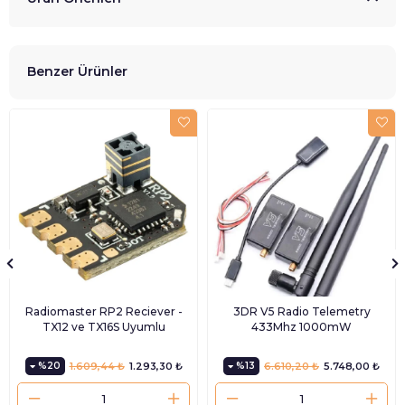
Benzer Ürünler
Radiomaster RP2 Reciever -
3DR V5 Radio Telemetry
TX12 ve TX16S Uyumlu
433Mhz 1000mW
%20
1.609,44 ₺
1.293,30 ₺
%13
6.610,20 ₺
5.748,00 ₺