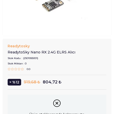
Readytosky
ReadytoSky Nano RX 2.4G ELRS Alıcı
Stok Kodu
(2501065001)
Stok Miktarı
:
0
0.0
919,68 ₺
804,72 ₺
12