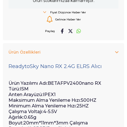
Ürün stoklarımızda kalmamıştır.
Fiyat Düşünce Haber Ver
Gelince Haber Ver
Paylaş
Ürün Özellikleri
ReadytoSky Nano RX 2.4G ELRS Alıcı
Ürün Yazılımı Adı:BETAFPV2400nano RX
Türü:ISM
Anten Arayüzü:IPEX1
Maksimum Alma Yenileme Hızı:500HZ
Minimum Alma Yenileme Hızı:25HZ
Çalışma Voltajı:4-5.5V
Ağırlık:0.65g
Boyut:20mm*11mm*3mm Çalışma