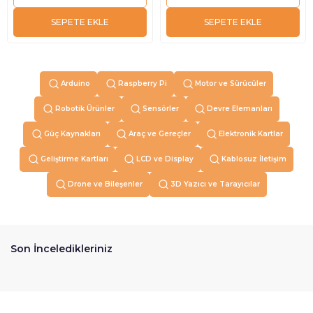
SEPETE EKLE
SEPETE EKLE
Arduino
Raspberry Pi
Motor ve Sürücüler
Robotik Ürünler
Sensörler
Devre Elemanları
Güç Kaynakları
Araç ve Gereçler
Elektronik Kartlar
Geliştirme Kartları
LCD ve Display
Kablosuz İletişim
Drone ve Bileşenler
3D Yazıcı ve Tarayıcılar
Son İnceledikleriniz