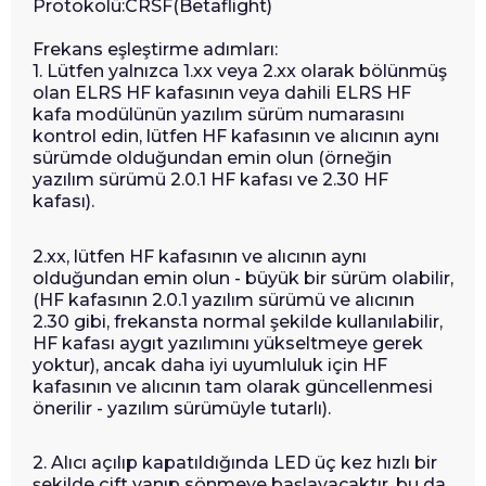
Protokolü:CRSF(Betaflight)
Frekans eşleştirme adımları:
1. Lütfen yalnızca 1.xx veya 2.xx olarak bölünmüş
olan ELRS HF kafasının veya dahili ELRS HF
kafa modülünün yazılım sürüm numarasını
kontrol edin, lütfen HF kafasının ve alıcının aynı
sürümde olduğundan emin olun (örneğin
yazılım sürümü 2.0.1 HF kafası ve 2.30 HF
kafası).
2.xx, lütfen HF kafasının ve alıcının aynı
olduğundan emin olun - büyük bir sürüm olabilir,
(HF kafasının 2.0.1 yazılım sürümü ve alıcının
2.30 gibi, frekansta normal şekilde kullanılabilir,
HF kafası aygıt yazılımını yükseltmeye gerek
yoktur), ancak daha iyi uyumluluk için HF
kafasının ve alıcının tam olarak güncellenmesi
önerilir - yazılım sürümüyle tutarlı).
2. Alıcı açılıp kapatıldığında LED üç kez hızlı bir
şekilde çift yanıp sönmeye başlayacaktır, bu da