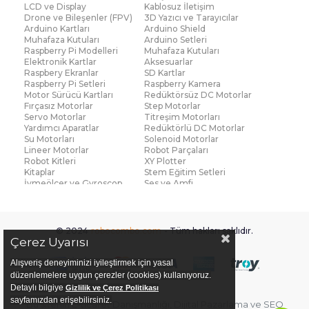
LCD ve Display
Kablosuz İletişim
Drone ve Bileşenler (FPV)
3D Yazıcı ve Tarayıcılar
Arduino Kartları
Arduino Shield
Muhafaza Kutuları
Arduino Setleri
Raspberry Pi Modelleri
Muhafaza Kutuları
Elektronik Kartlar
Aksesuarlar
Raspbery Ekranlar
SD Kartlar
Raspberry Pi Setleri
Raspberry Kamera
Motor Sürücü Kartları
Redüktörsüz DC Motorlar
Fırçasız Motorlar
Step Motorlar
Servo Motorlar
Titreşim Motorları
Yardımcı Aparatlar
Redüktörlü DC Motorlar
Su Motorları
Solenoid Motorlar
Lineer Motorlar
Robot Parçaları
Robot Kitleri
XY Plotter
Kitaplar
Stem Eğitim Setleri
İvmeölçer ve Gyroscop
Ses ve Amfi
Su Seviye ve Yağmur
Parmak İzi Modülleri
Sensörü
Çoklu Sensör Kartları (IMU)
Medikal
Voltaj ve Akım
Titreşim
© 2024
robocombo.com
- Tüm hakları saklıdır.
Basınç ve Kuvvet
Gaz
Çerez Uyarısı
Manyetik ve Hall Effect
Işık ve Renk
Mesafe, Çizgi ve Hareket
Sıcaklık ve Nem
Alışveriş deneyiminizi iyileştirmek için yasal
Ateş Algılayıcı
Ağırlık
düzenlemelere uygun çerezler (cookies) kullanıyoruz.
Diğer Sensörler
Sigortalar
Detaylı bilgiye
Gizlilik ve Çerez Politikası
PCB Levha ve Bakır
Fan ve Soğutucular
sayfamızdan erişebilirsiniz.
Bu sitenin
E-ticaret Danışmanlığı
,
Dijital Pazarlama
ve
SEO
Plaketler