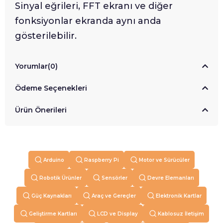
Sinyal eğrileri, FFT ekranı ve diğer
fonksiyonlar ekranda aynı anda
gösterilebilir.
Yorumlar
(0)
Ödeme Seçenekleri
Ürün Önerileri
Arduino
Raspberry Pi
Motor ve Sürücüler
Robotik Ürünler
Sensörler
Devre Elemanları
Güç Kaynakları
Araç ve Gereçler
Elektronik Kartlar
Geliştirme Kartları
LCD ve Display
Kablosuz İletişim