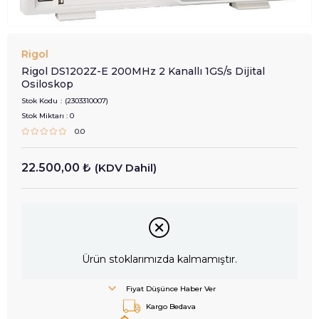
Rigol
Rigol DS1202Z-E 200MHz 2 Kanallı 1GS/s Dijital
Osiloskop
Stok Kodu
(2303310007)
Stok Miktarı
:
0
0.0
22.500,00 ₺
(KDV Dahil)
Ürün stoklarımızda kalmamıştır.
Fiyat Düşünce Haber Ver
Kargo Bedava