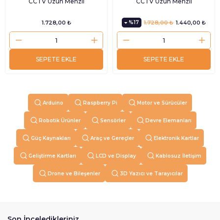
CCTV Uzun Menzil
CCTV Uzun Menzil
1.728,00 ₺
%17
1.728,00 ₺
1.440,00 ₺
SEPETE EKLE
SEPETE EKLE
Arduino
Raspberry Pi
Motor ve Sürücüler
Robotik Ürünler
Sensörler
Devre Elemanları
Güç Kaynakları
Araç ve Gereçler
Elektronik Kartlar
Geliştirme Kartları
LCD ve Display
Kablosuz İletişim
Drone ve Bileşenler
3D Yazıcı ve Tarayıcılar
Son İnceledikleriniz