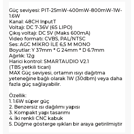
Güç seviyesi: PIT-25mW-400mW-800mW-1W-
1.6W
Kanal: 48CH InputT
Voltajı: DC 7-36V (6S LIPO)
Çıkış voltajı: DC 5V (Maks 600mA)
Video formatı: CVBS, PAL/NTSC
Ses: AGC MİKRO İLE 6,5 M MONO
Boyutlar: Y 37mm * G 24mm * D 6.7mm
Ağırlık: 12g
Harici kontrol: SMARTAUDIO V2.1
(TBS yetkili ticari)
MAX Güç seviyesi, ortamın ısıyı dağıtma
yeteneğine bağlı olarak 1W (30dbm) veya daha
fazla güç sağlayabilir.
Özellik:
1. 1.6W süper güç
2. Benzersiz ısı dağılımı yapısı
3. Kompakt yapı tasarımı
4. İki renkli CNC kabuk
5. Düğme gösterge ışıkları bir araya getirilmiştir