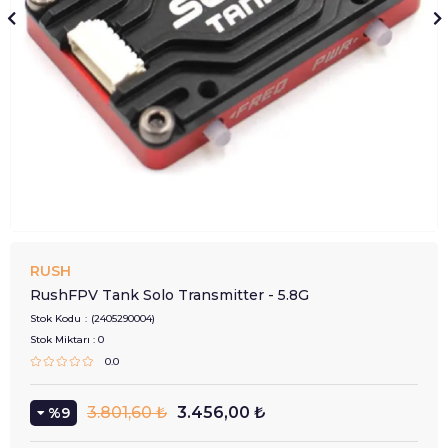
RUSH
RushFPV Tank Solo Transmitter - 5.8G
Stok Kodu
(2405290004)
Stok Miktarı
:
0
0.0
3.801,60 ₺
3.456,00 ₺
9