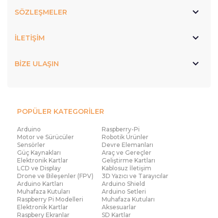
SÖZLEŞMELER
İLETİŞİM
BİZE ULAŞIN
POPÜLER KATEGORİLER
Arduino
Raspberry-Pi
Motor ve Sürücüler
Robotik Ürünler
Sensörler
Devre Elemanları
Güç Kaynakları
Araç ve Gereçler
Elektronik Kartlar
Geliştirme Kartları
LCD ve Display
Kablosuz İletişim
Drone ve Bileşenler (FPV)
3D Yazıcı ve Tarayıcılar
Arduino Kartları
Arduino Shield
Muhafaza Kutuları
Arduino Setleri
Raspberry Pi Modelleri
Muhafaza Kutuları
Elektronik Kartlar
Aksesuarlar
Raspbery Ekranlar
SD Kartlar