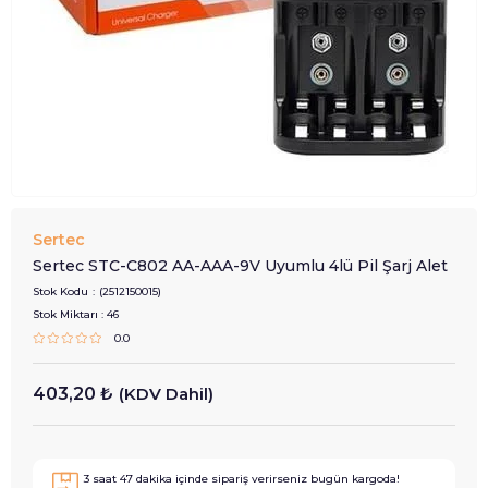
Sertec
Sertec STC-C802 AA-AAA-9V Uyumlu 4lü Pil Şarj Alet
Stok Kodu
(2512150015)
Stok Miktarı
:
46
0.0
403,20 ₺
(KDV Dahil)
3
saat
47
dakika içinde sipariş verirseniz
bugün
kargoda!