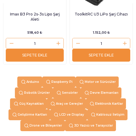
Imax B3 Pro 2s-3s Lipo Şarj
ToolkitRC U3 LiPo Şarj Cihazı
Aleti
518,40 ₺
1.152,00 ₺
SEPETE EKLE
SEPETE EKLE
Arduino
Raspberry Pi
Motor ve Sürücüler
Robotik Ürünler
Sensörler
Devre Elemanları
Güç Kaynakları
Araç ve Gereçler
Elektronik Kartlar
Geliştirme Kartları
LCD ve Display
Kablosuz İletişim
Drone ve Bileşenler
3D Yazıcı ve Tarayıcılar