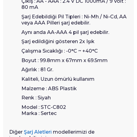
Çıkış : AA - AAA : 2.4 V DC 1000mA / 9 Volt :
80 mA
Şarj Edebildiği Pil Tipleri : Ni-Mh / Ni-Cd, AA
veya AAA Pilleri şarj edebilir.
Aynı anda AA-AAA 4 pil şarj edebilir.
Şarj edildiğini gösteren 2x Işık
Çalışma Sıcaklığı : -0°C ~ +40°C
Boyut : 99.8mm x 67mm x 69.5mm
Ağırlık : 81 Gr.
Kaliteli, Uzun ömürlü kullanım
Malzeme : ABS Plastik
Renk : Siyah
Model : STC-C802
Marka : Sertec
Diğer
Şarj Aletleri
modellerimizi de