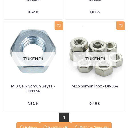
0,32 ₺
1,02 ₺
TÜKENDI
TÜKENDI
M10 Çelik Somun Beyaz -
M2.5 Somun İnox - DIN934
DIN934
1,92 ₺
0,48 ₺
1
Arduino
Raspberry Pi
Motor ve Sürücüler