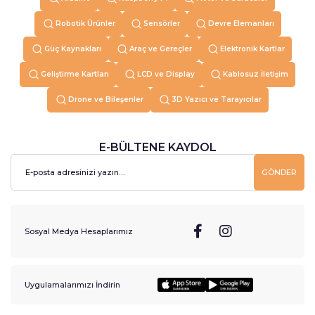
Robotik Ürünler
Sensörler
Devre Elemanları
Güç Kaynakları
Araç ve Gereçler
Elektronik Kartlar
Geliştirme Kartları
LCD ve Display
Kablosuz İletişim
Drone ve Bileşenler
3D Yazıcı ve Tarayıcılar
E-BÜLTENE KAYDOL
GÖNDER
Sosyal Medya Hesaplarımız
Uygulamalarımızı İndirin