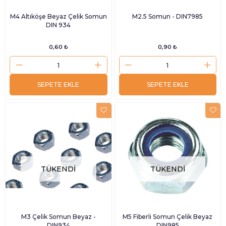
M4 Altıköşe Beyaz Çelik Somun
M2.5 Somun - DIN7985
DIN 934
0,60 ₺
0,90 ₺
SEPETE EKLE
SEPETE EKLE
TÜKENDI
TÜKENDI
M3 Çelik Somun Beyaz -
M5 Fiberli Somun Çelik Beyaz
DIN934
DIN985