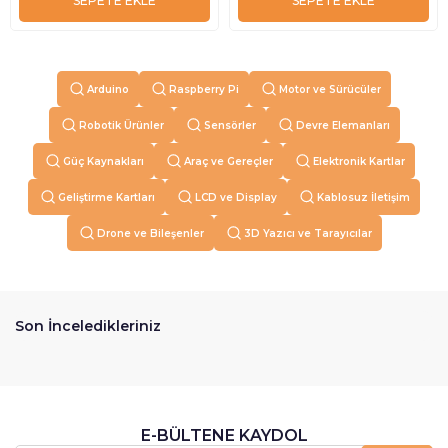
SEPETE EKLE
SEPETE EKLE
Arduino
Raspberry Pi
Motor ve Sürücüler
Robotik Ürünler
Sensörler
Devre Elemanları
Güç Kaynakları
Araç ve Gereçler
Elektronik Kartlar
Geliştirme Kartları
LCD ve Display
Kablosuz İletişim
Drone ve Bileşenler
3D Yazıcı ve Tarayıcılar
Son İnceledikleriniz
E-BÜLTENE KAYDOL