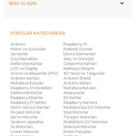
BİZE ULAŞIN
POPÜLER KATEGORİLER
Arduino
Raspberry-Pi
Motor ve Sürücüler
Robotik Ürünler
Sensörler
Devre Elemanları
Güç Kaynakları
Araç ve Gereçler
Elektronik Kartlar
Geliştirme Kartları
LCD ve Display
Kablosuz İletişim
Drone ve Bileşenler (FPV)
3D Yazıcı ve Tarayıcılar
Arduino Kartları
Arduino Shield
Muhafaza Kutuları
Arduino Setleri
Raspberry Pi Modelleri
Muhafaza Kutuları
Elektronik Kartlar
Aksesuarlar
Raspbery Ekranlar
SD Kartlar
Raspberry Pi Setleri
Raspberry Kamera
Motor Sürücü Kartları
Redüktörsüz DC Motorlar
Fırçasız Motorlar
Step Motorlar
Servo Motorlar
Titreşim Motorları
Yardımcı Aparatlar
Redüktörlü DC Motorlar
Su Motorları
Solenoid Motorlar
Lineer Motorlar
Robot Parçaları