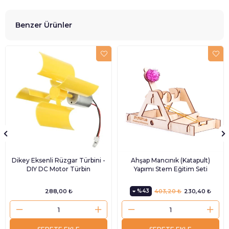
Benzer Ürünler
Dikey Eksenli Rüzgar Türbini -
Ahşap Mancınık (Katapult)
DIY DC Motor Türbin
Yapımı Stem Eğitim Seti
288,00 ₺
%43
403,20 ₺
230,40 ₺