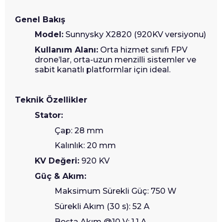
Genel Bakış
Model:
Sunnysky X2820 (920KV versiyonu)
Kullanım Alanı:
Orta hizmet sınıfı FPV
drone’lar, orta-uzun menzilli sistemler ve
sabit kanatlı platformlar için ideal.
Teknik Özellikler
Stator:
Çap: 28 mm
Kalınlık: 20 mm
KV Değeri:
920 KV
Güç & Akım:
Maksimum Sürekli Güç: 750 W
Sürekli Akım (30 s): 52 A
Boşta Akım @10 V: 1.1 A