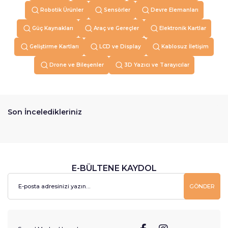
Robotik Ürünler
Sensörler
Devre Elemanları
Güç Kaynakları
Araç ve Gereçler
Elektronik Kartlar
Geliştirme Kartları
LCD ve Display
Kablosuz İletişim
Drone ve Bileşenler
3D Yazıcı ve Tarayıcılar
Son İnceledikleriniz
E-BÜLTENE KAYDOL
GÖNDER