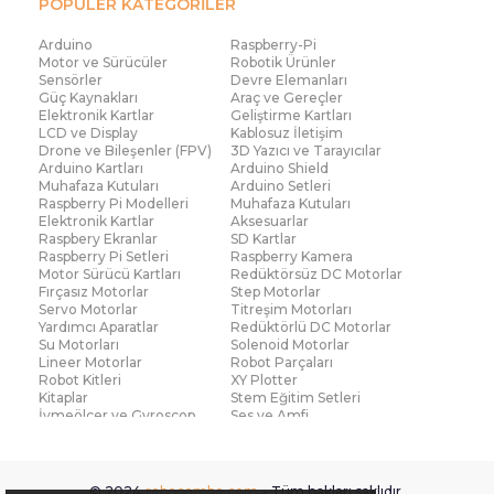
POPÜLER KATEGORİLER
Arduino
Raspberry-Pi
Motor ve Sürücüler
Robotik Ürünler
Sensörler
Devre Elemanları
Güç Kaynakları
Araç ve Gereçler
Elektronik Kartlar
Geliştirme Kartları
LCD ve Display
Kablosuz İletişim
Drone ve Bileşenler (FPV)
3D Yazıcı ve Tarayıcılar
Arduino Kartları
Arduino Shield
Muhafaza Kutuları
Arduino Setleri
Raspberry Pi Modelleri
Muhafaza Kutuları
Elektronik Kartlar
Aksesuarlar
Raspbery Ekranlar
SD Kartlar
Raspberry Pi Setleri
Raspberry Kamera
Motor Sürücü Kartları
Redüktörsüz DC Motorlar
Fırçasız Motorlar
Step Motorlar
Servo Motorlar
Titreşim Motorları
Yardımcı Aparatlar
Redüktörlü DC Motorlar
Su Motorları
Solenoid Motorlar
Lineer Motorlar
Robot Parçaları
Robot Kitleri
XY Plotter
Kitaplar
Stem Eğitim Setleri
İvmeölçer ve Gyroscop
Ses ve Amfi
Su Seviye ve Yağmur
Parmak İzi Modülleri
Sensörü
Çoklu Sensör Kartları (IMU)
Medikal
Voltaj ve Akım
Titreşim
© 2024
robocombo.com
- Tüm hakları saklıdır.