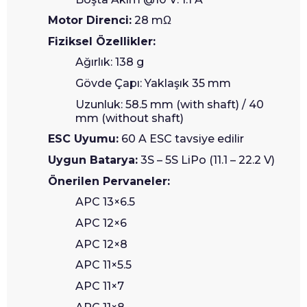
Motor Direnci:
28 mΩ
Fiziksel Özellikler:
Ağırlık: 138 g
Gövde Çapı: Yaklaşık 35 mm
Uzunluk: 58.5 mm (with shaft) / 40
mm (without shaft)
ESC Uyumu:
60 A ESC tavsiye edilir
Uygun Batarya:
3S – 5S LiPo (11.1 – 22.2 V)
Önerilen Pervaneler:
APC 13×6.5
APC 12×6
APC 12×8
APC 11×5.5
APC 11×7