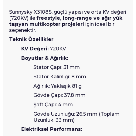
Sunnysky X3108S, güçlü yapısı ve orta KV değeri
(720KV) ile
freestyle, long-range ve ağır yük
taşıyan multikopter projeleri
için ideal bir
seçenektir.
Teknik Özellikler
KV Değeri:
720KV
Boyutlar & Ağırlık:
Stator Çapı: 31 mm
Stator Kalınlığı: 8 mm
Ağırlık: Yaklaşık 81 g
Gövde Çapı: 37.8 mm
Şaft Çapı: 4 mm
Gövde Uzunluğu: 26.5 mm (Toplam
Uzunluk: 33 mm)
Elektriksel Performans: