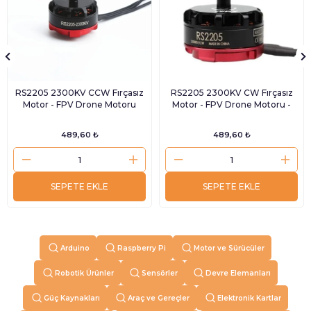
RS2205 2300KV CCW Fırçasız
RS2205 2300KV CW Fırçasız
Motor - FPV Drone Motoru
Motor - FPV Drone Motoru -
489,60 ₺
489,60 ₺
SEPETE EKLE
SEPETE EKLE
Arduino
Raspberry Pi
Motor ve Sürücüler
Robotik Ürünler
Sensörler
Devre Elemanları
Güç Kaynakları
Araç ve Gereçler
Elektronik Kartlar