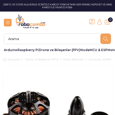
2000 TL VE ÜZERİ ALIŞVERİŞE ÜCRETSİZ KARGO! TÜRKİYE'NİN HER YERİNE HEPSİJET VE ARAS
KARGO İLE YALNIZCA 150₺
0
Arduino
Raspberry Pi
Drone ve Bileşenler (FPV)
NodeMCU & ESP
Moto
Anasayfa
Drone ve Bileşenler (FPV)
Drone Motorları
Sunnysky X3108S 7