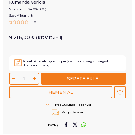
Kumanda Vericisi
Stok Kodu
(2410020001)
Stok Miktarı
:
18
0.0
9.216,00 ₺
(KDV Dahil)
6
saat
42
dakika içinde sipariş verirseniz
bugün
kargoda!
(Haftasonu hariç)
Fiyat Düşünce Haber Ver
Kargo Bedava
Paylaş