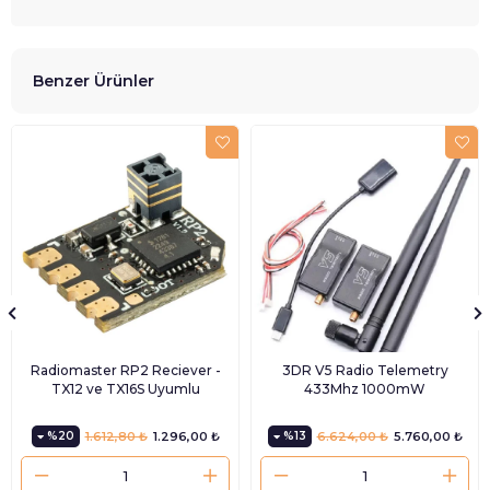
Benzer Ürünler
Radiomaster RP2 Reciever -
3DR V5 Radio Telemetry
TX12 ve TX16S Uyumlu
433Mhz 1000mW
%20
1.612,80 ₺
1.296,00 ₺
%13
6.624,00 ₺
5.760,00 ₺