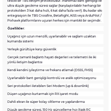
tescilli bir TBS iletişim protokolüdür. İnanılmaz bant genişliği ile
ultra düşük gecikme süresi sağlar (karşılaştırılabilir herhangi bir
protokolden 3 kat daha hızlı, 6 kat daha fazla veri!). Bu kadar sıkı
entegrasyon ile TBS Crossfire, Betaflight, KiSS veya ArduPilot /
Pixhawk platformlarını uçuran herkes için mantıklı bir seçimdir.
Özellikler
:
Uçağınız için uzun menzilli, uyarlanabilir ve sağlam uzaktan
kumanda sistemi
Yerleşik gürültüye karşı güvenlik
Gerçek zamanlı bağlantı hayati değerleri ve telemetri ile iki
yönlü iletişim bağlantısı
Kendi kendini iyileştirme ve frekans atlamalı (DSSS, FHSS)
Uyarlanabilir bant genişliği kontrolü ve aralık optimizasyonu
Seri protokolleri iletebilen Seri Modem (up & downlink)
Düşen uçağınızı kurtarmak için RX işaret modu
Dahili ekran ile süper kolay ciltleme ve yapılandırma
Düşük gecikme süresi, 150 Hz güncelleme hızı (tipik RC