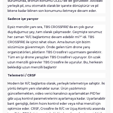
durumunda, dronun konumu OLED'de de görülebilir. Alıcıdaki
yerleşik pil, onu otomatik olarak bir işarete dönüştürür ve pil
bitene kadar bilinen son konumunu iletmeye devam eder.
Sadece işe yarıyor
Eşsiz menzilin yanı sıra, TBS CROSSFIRE'da en çok gurur
duyduğumuz şey, tam olarak çalışmasıdır. Geçmişte sorumuz
her zaman "R/C bağlantımız devam edebilir mi?" idi. TBS
CROSSFIRE ile içiniz rahat olsun. Ama bunun için bizim
sözümüze güvenmeyin. Önde gelen tüm drone yarış
organizatörleri, pilotların TBS Crossfire'ı uçurmasını gerektirir.
Tüm en iyi drone yarışçıları TBS Crossfire'ı uçuruyor. En uzak
uzun menzilli görevler TBS Crossfire ile uçurulur. Bu, herkesin
beklediği uzun menzilli bağlantı!
Telemetri / CRSF
Modern bir R/C bağlantısı olarak, yerleşik telemetriye sahiptir. İki
yönlü iletişim yeni olanaklar sunar. Ürün yazılımınızı
güncellemekten, video verici kanalınızı ayarlamaktan PID'ler
gibi uçuş kontrol parametrelerini ayarlamaya kadar. Uyarlanabilir
bant genişliği, iletim hızını kontrol eder veya nihai menzil için
optimize eder. CRSF, Crossfire ile R/C ve Uçuş Kontrolü arasında