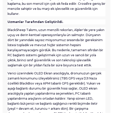
kaplama, bu son menzil için çok sık feda edilir. Crossfire geniş bir
menzile sahiptir ve bu marjı ek işlevsellik ve güvenilirlik için
kullanır.
Uzmanlar Tarafından Geliştirildi.
BlackSheep Takımı, uzun menzilli rekorları, Alpler'de yere yakın
uçuş ve derin kentsel operasyonlarıyla ün salmıştır. Dünyanın
dört bir yanındaki sayısız misyonumuz sırasında bir gereksinim
listesi topladık ve mevcut hiçbir sistemin hepsini
karşılayamayacağını gördük. Bu nedenle, tamamen sıfırdan bir
RC bağlantı sistemi geliştirmek için uzun ve sancılı bir yola
çıktık, birinci sınıf güvenilirlik ve son teknoloji işlevsellik
sağlamak için bir yıldan fazla bir süre boyunca test ettik.
Verici üzerindeki OLED Ekran aracılığıyla, dronunuzun gerçek
zamanlı konumunu izleyebilirsiniz (TBS GPS veya DJI Naza
özellikli BlackBox veya APM tabanlı GPS gereklidir). Yukarı ve
aşağı bağlantı durumu bir güvenlik hissi sağlar, OLED ekran
aracılığıyla yapılan yapılandırma seçenekleri, PC tabanlı
yapılandırma araçlarını ortadan kaldırır. Yanıp sönen LED,
bağlantı bütçenizi ve bağlantı sağlığınızı renkli biçimde iletir
(yeşil = devam et, turuncu = arkanı dön). Bir çarpışma