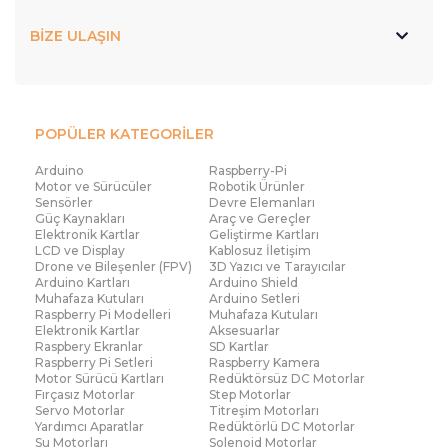
BİZE ULAŞIN
POPÜLER KATEGORİLER
Arduino
Raspberry-Pi
Motor ve Sürücüler
Robotik Ürünler
Sensörler
Devre Elemanları
Güç Kaynakları
Araç ve Gereçler
Elektronik Kartlar
Geliştirme Kartları
LCD ve Display
Kablosuz İletişim
Drone ve Bileşenler (FPV)
3D Yazıcı ve Tarayıcılar
Arduino Kartları
Arduino Shield
Muhafaza Kutuları
Arduino Setleri
Raspberry Pi Modelleri
Muhafaza Kutuları
Elektronik Kartlar
Aksesuarlar
Raspbery Ekranlar
SD Kartlar
Raspberry Pi Setleri
Raspberry Kamera
Motor Sürücü Kartları
Redüktörsüz DC Motorlar
Fırçasız Motorlar
Step Motorlar
Servo Motorlar
Titreşim Motorları
Yardımcı Aparatlar
Redüktörlü DC Motorlar
Su Motorları
Solenoid Motorlar