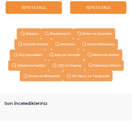
SEPETE EKLE
SEPETE EKLE
Arduino
Raspberry Pi
Motor ve Sürücüler
Robotik Ürünler
Sensörler
Devre Elemanları
Güç Kaynakları
Araç ve Gereçler
Elektronik Kartlar
Geliştirme Kartları
LCD ve Display
Kablosuz İletişim
Drone ve Bileşenler
3D Yazıcı ve Tarayıcılar
Son İnceledikleriniz