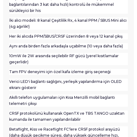
bağlantılarından 3 kat daha hızlı) kontrolü ile mükemmel
sürükleyici bir his
İki alıcı modeli: 8 kanal Çeşitlilik Rx, 4 kanal PPM / SBUS Mini alıcı
(4g ağırlık!)
Her iki alıcıda PPM/SBUS/CRSF üzerinden 8 veya 12 kanal çıkış
Aynı anda birden fazla arkadaşla uçabilme (10 veya daha fazla)
10mW ile 2W arasında seçilebilir RF gücü (yerel kısıtlamalar
geçerlidir)
Tam FPV deneyimi için özel kafa izleme giriş seçeneği
Verici LED'i bağlantı sağlığını, yerleşik yapılandırma için OLED
ekranı gösterir
Akıllı telefon uygulamaları için Kısa Menzilli mobil bağlantı
telemetri çıkışı
CRSF protokolünü kullanarak OpenTX ve TBS TANGO uzaktan
kumanda ile tamamen yapılandırılabilir
Betaflight, Kiss ve Raceflight FC'lere CRSF protokol arayüzü
(daha düşük gecikme süresi, daha yüksek güncelleme hızı,