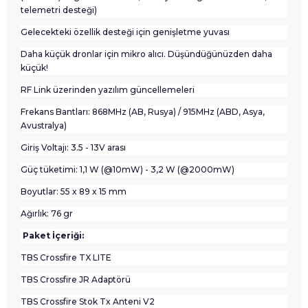
telemetri desteği)
Gelecekteki özellik desteği için genişletme yuvası
Daha küçük dronlar için mikro alıcı. Düşündüğünüzden daha
küçük!
RF Link üzerinden yazılım güncellemeleri
Frekans Bantları: 868MHz (AB, Rusya) / 915MHz (ABD, Asya,
Avustralya)
Giriş Voltajı: 3.5 - 13V arası
Güç tüketimi:
1,1 W (@10mW) - 3,2 W (@2000mW)
Boyutlar: 55 x 89 x 15 mm
Ağırlık: 76 gr
Paket İçeriği:
TBS Crossfire TX LITE
TBS Crossfire JR Adaptörü
TBS Crossfire Stok Tx Anteni V2