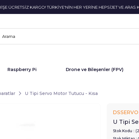
ERİŞE ÜCRETSİZ KARGO! TÜRKİYE'NİN HER YERİNE HEPSİJET VE ARAS 
Raspberry Pi
Drone ve Bileşenler (FPV)
aratlar
U Tipi Servo Motor Tutucu - Kısa
DSSERVO
U Tipi S
Stok Kodu
(
Stok Miktarı
: