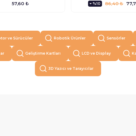
57,60 ₺
86,40 ₺
77,
%10
tor ve Sürücüler
Robotik Ürünler
Sensörler
lar
Geliştirme Kartları
LCD ve Display
Ka
3D Yazıcı ve Tarayıcılar