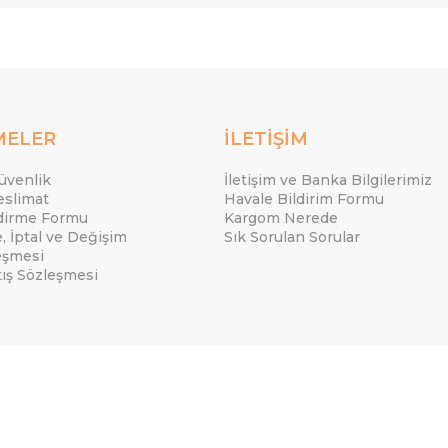
MELER
İLETİŞİM
Güvenlik
İletişim ve Banka Bilgilerimiz
eslimat
Havale Bildirim Formu
ndirme Formu
Kargom Nerede
e, İptal ve Değişim
Sık Sorulan Sorular
eşmesi
tış Sözleşmesi