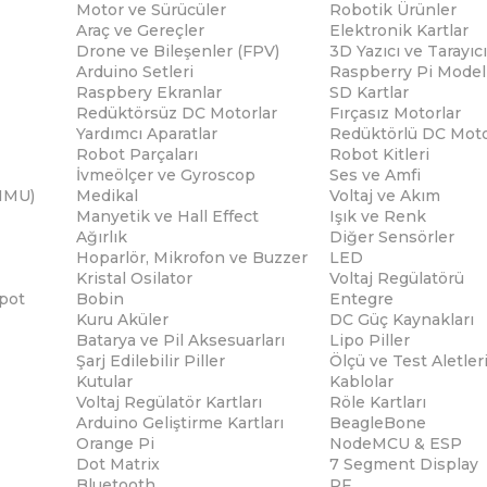
Motor ve Sürücüler
Robotik Ürünler
Araç ve Gereçler
Elektronik Kartlar
Drone ve Bileşenler (FPV)
3D Yazıcı ve Tarayıcı
Arduino Setleri
Raspberry Pi Modell
Raspbery Ekranlar
SD Kartlar
Redüktörsüz DC Motorlar
Fırçasız Motorlar
Yardımcı Aparatlar
Redüktörlü DC Moto
Robot Parçaları
Robot Kitleri
İvmeölçer ve Gyroscop
Ses ve Amfi
(IMU)
Medikal
Voltaj ve Akım
Manyetik ve Hall Effect
Işık ve Renk
Ağırlık
Diğer Sensörler
Hoparlör, Mikrofon ve Buzzer
LED
Kristal Osilator
Voltaj Regülatörü
pot
Bobin
Entegre
Kuru Aküler
DC Güç Kaynakları
Batarya ve Pil Aksesuarları
Lipo Piller
Şarj Edilebilir Piller
Ölçü ve Test Aletler
Kutular
Kablolar
Voltaj Regülatör Kartları
Röle Kartları
Arduino Geliştirme Kartları
BeagleBone
Orange Pi
NodeMCU & ESP
Dot Matrix
7 Segment Display
Bluetooth
RF