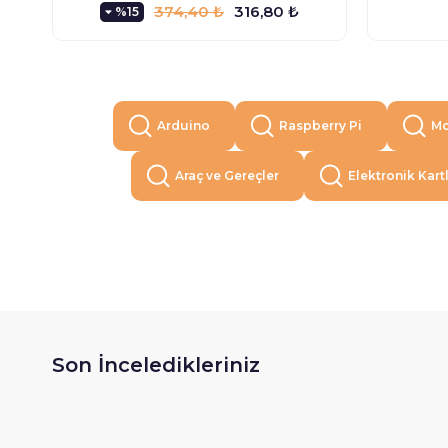
374,40 ₺
316,80 ₺
%15
Arduino
Raspberry Pi
Mo
Araç ve Gereçler
Elektronik Kart
Son İnceledikleriniz