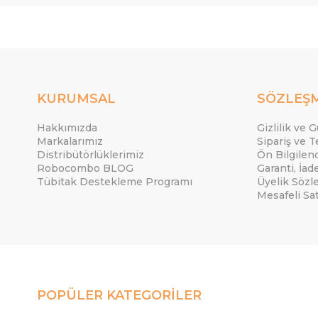
KURUMSAL
SÖZLEŞ
Hakkımızda
Gizlilik ve 
Markalarımız
Sipariş ve T
Distribütörlüklerimiz
Ön Bilgile
Robocombo BLOG
Garanti, İad
Tübitak Destekleme Programı
Üyelik Sözl
Mesafeli Sa
POPÜLER KATEGORİLER