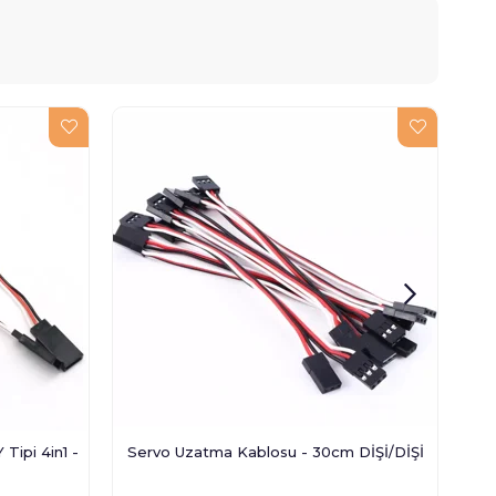
Tipi 4in1 -
Servo Uzatma Kablosu - 30cm DİŞİ/DİŞİ
S