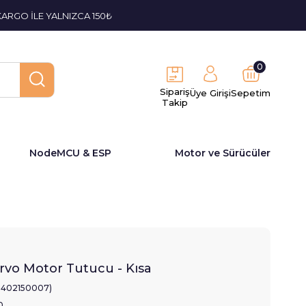
KARGO İLE YALNIZCA 150₺
0
Sipariş
Üye Girişi
Sepetim
Takip
NodeMCU & ESP
Motor ve Sürücüler
ervo Motor Tutucu - Kısa
2402150007)
0