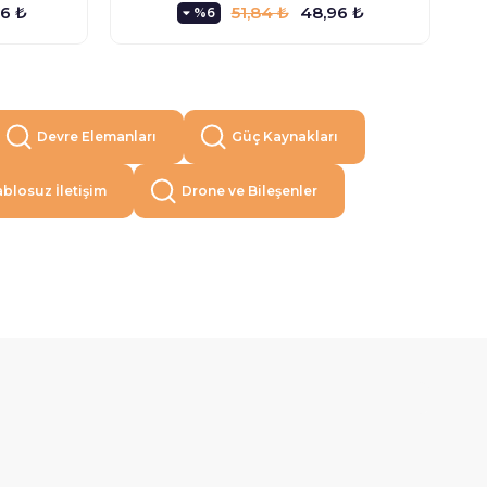
76 ₺
51,84 ₺
48,96 ₺
%6
Devre Elemanları
Güç Kaynakları
blosuz İletişim
Drone ve Bileşenler