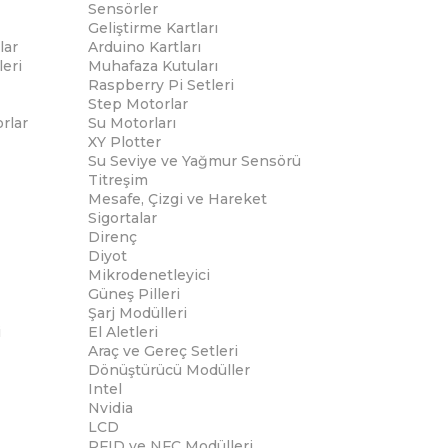
Sensörler
Geliştirme Kartları
lar
Arduino Kartları
eri
Muhafaza Kutuları
Raspberry Pi Setleri
Step Motorlar
rlar
Su Motorları
XY Plotter
Su Seviye ve Yağmur Sensörü
Titreşim
Mesafe, Çizgi ve Hareket
Sigortalar
Direnç
Diyot
Mikrodenetleyici
Güneş Pilleri
Şarj Modülleri
i
El Aletleri
Araç ve Gereç Setleri
Dönüştürücü Modüller
Intel
Nvidia
LCD
RFID ve NFC Modülleri