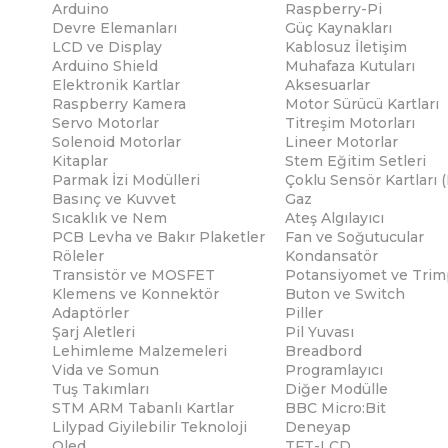
Arduino
Raspberry-Pi
Devre Elemanları
Güç Kaynakları
LCD ve Display
Kablosuz İletişim
Arduino Shield
Muhafaza Kutuları
Elektronik Kartlar
Aksesuarlar
Raspberry Kamera
Motor Sürücü Kartları
Servo Motorlar
Titreşim Motorları
Solenoid Motorlar
Lineer Motorlar
Kitaplar
Stem Eğitim Setleri
Parmak İzi Modülleri
Çoklu Sensör Kartları 
Basınç ve Kuvvet
Gaz
Sıcaklık ve Nem
Ateş Algılayıcı
PCB Levha ve Bakır Plaketler
Fan ve Soğutucular
Röleler
Kondansatör
Transistör ve MOSFET
Potansiyomet ve Trim
Klemens ve Konnektör
Buton ve Switch
Adaptörler
Piller
Şarj Aletleri
Pil Yuvası
Lehimleme Malzemeleri
Breadbord
Vida ve Somun
Programlayıcı
Tuş Takımları
Diğer Modülle
STM ARM Tabanlı Kartlar
BBC Micro:Bit
Lilypad Giyilebilir Teknoloji
Deneyap
Oled
TFT-LCD