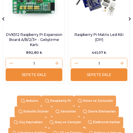
DVK512 Raspberry Pi Expansion
Raspberry Pi Matrix Led Kiti
Board A/B/2/3+ - Geliştirme
(DIY)
Kartı
892,80 ₺
441,07 ₺
SEPETE EKLE
SEPETE EKLE
Arduino
Raspberry Pi
Motor ve Sürücüler
Robotik Ürünler
Sensörler
Devre Elemanları
Güç Kaynakları
Araç ve Gereçler
Elektronik Kartlar
Geliştirme Kartları
LCD ve Display
Kablosuz İletişim