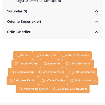
Ölçüt: 0.8mm PCB Matkap Ucu
Yorumlar
(0)
Ödeme Seçenekleri
Ürün Önerileri
Arduino
Raspberry Pi
Motor ve Sürücüler
Robotik Ürünler
Sensörler
Devre Elemanları
Güç Kaynakları
Araç ve Gereçler
Elektronik Kartlar
Geliştirme Kartları
LCD ve Display
Kablosuz İletişim
Drone ve Bileşenler
3D Yazıcı ve Tarayıcılar