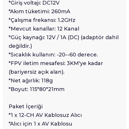
*Giriş voltajı: DC12V
*Akım tüketimi: 260mA
*Çalışma frekansı: 1.2GHz
*Mevcut kanallar: 12 Kanal
*Güç kaynağı: 12V / 1A (DC) (adaptör dahil
değildir.)
*Sıcaklık kullanın: -20--60 derece.
*FPV iletim mesafesi: 3KM'ye kadar
(bariyersiz açık alan).
*Net ağırlık: 118g
*Boyut: 115*80*21mm
Paket İçeriği
*1 x 12-CH AV Kablosuz Alıcı
*Alıcı için 1 x AV Kablosu