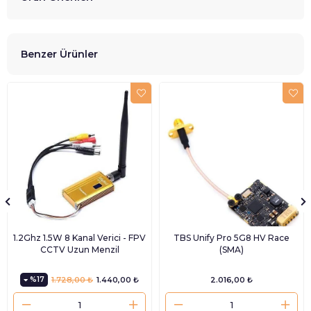
Benzer Ürünler
1.2Ghz 1.5W 8 Kanal Verici - FPV
TBS Unify Pro 5G8 HV Race
CCTV Uzun Menzil
(SMA)
%17
1.728,00 ₺
1.440,00 ₺
2.016,00 ₺