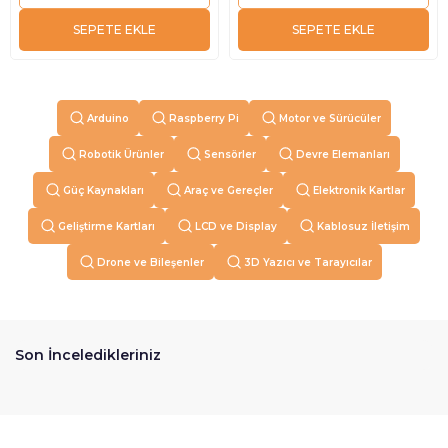
SEPETE EKLE
SEPETE EKLE
Arduino
Raspberry Pi
Motor ve Sürücüler
Robotik Ürünler
Sensörler
Devre Elemanları
Güç Kaynakları
Araç ve Gereçler
Elektronik Kartlar
Geliştirme Kartları
LCD ve Display
Kablosuz İletişim
Drone ve Bileşenler
3D Yazıcı ve Tarayıcılar
Son İnceledikleriniz