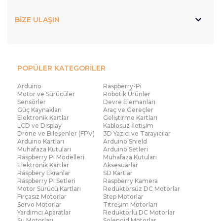
BİZE ULAŞIN
POPÜLER KATEGORİLER
Arduino
Raspberry-Pi
Motor ve Sürücüler
Robotik Ürünler
Sensörler
Devre Elemanları
Güç Kaynakları
Araç ve Gereçler
Elektronik Kartlar
Geliştirme Kartları
LCD ve Display
Kablosuz İletişim
Drone ve Bileşenler (FPV)
3D Yazıcı ve Tarayıcılar
Arduino Kartları
Arduino Shield
Muhafaza Kutuları
Arduino Setleri
Raspberry Pi Modelleri
Muhafaza Kutuları
Elektronik Kartlar
Aksesuarlar
Raspbery Ekranlar
SD Kartlar
Raspberry Pi Setleri
Raspberry Kamera
Motor Sürücü Kartları
Redüktörsüz DC Motorlar
Fırçasız Motorlar
Step Motorlar
Servo Motorlar
Titreşim Motorları
Yardımcı Aparatlar
Redüktörlü DC Motorlar
Su Motorları
Solenoid Motorlar