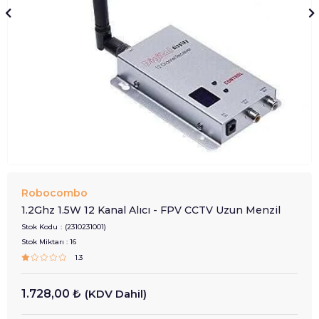
Robocombo
1.2Ghz 1.5W 12 Kanal Alıcı - FPV CCTV Uzun Menzil
Stok Kodu
(2310231001)
Stok Miktarı
:
16
1.3
1.728,00 ₺
(KDV Dahil)