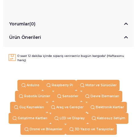
Yorumlar
(0)
Ürün Önerileri
0
saat
12
dakika içinde sipariş verirseniz
bugün
kargoda! (Haftasonu
hariç)
Arduino
Raspberry Pi
Motor ve Sürücüler
Robotik Ürünler
Sensörler
Devre Elemanları
Güç Kaynakları
Araç ve Gereçler
Elektronik Kartlar
Geliştirme Kartları
LCD ve Display
Kablosuz İletişim
Drone ve Bileşenler
3D Yazıcı ve Tarayıcılar