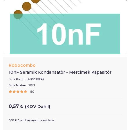
Robocombo
10nF Seramik Kondansatör - Mercimek Kapasitör
Stok Kodu
(1603250086)
Stok Miktarı
:
2071
5.0
0,57 ₺
(KDV Dahil)
0,05 ₺
'den başlayan taksitlerle