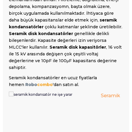
depolama, kompanzasyomn, başta olmak üzere,
birçok uygulamada kullanılmaktadır. İhti
yaca göre
d
aha büyük kapasitanslar elde etmek için,
seramik
kondansatörler
çoklu katmanlar şeklinde üretilebilir.
Seramik disk kondansatörler
genellikle delikli
bileşenlerdir. Kapasite değerleri izin veriyorsa
MLCC'ler kullanılır.
Seramik disk kapasitörler
, 16 volt
ile 15 kV arasında değişen çok çeşitli voltaj
değerlerine ve 10pF ile 100μF kapasitans değerine
sahiptir.
Seramik kondansatörler en ucuz fiyatlarla
hemen
Robo
combo
'dan satın al.
Seramik