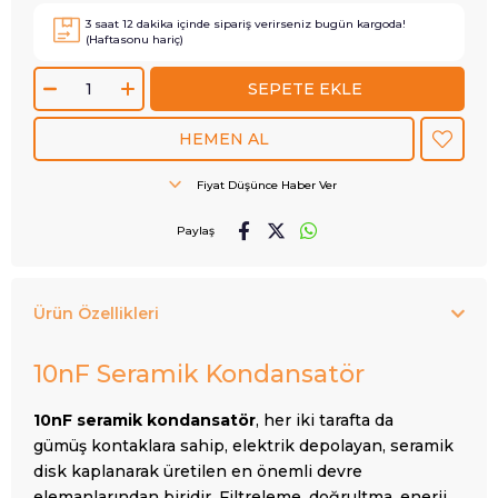
3
saat
12
dakika içinde sipariş verirseniz
bugün
kargoda!
(Haftasonu hariç)
Fiyat Düşünce Haber Ver
Paylaş
Ürün Özellikleri
10nF Seramik Kondansatör
10nF seramik kondansatör
, her iki tarafta da
gümüş kontaklara sahip, elektrik depolayan, seramik
disk kaplanarak üretilen en önemli devre
elemanlarından biridir. Filtreleme, doğrultma, enerji