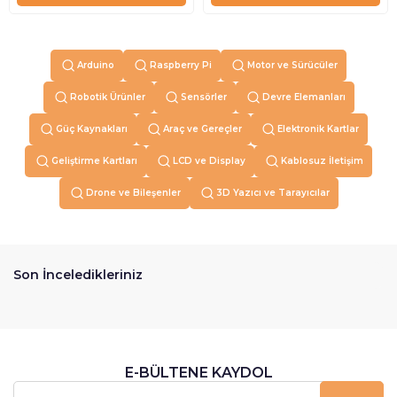
Arduino
Raspberry Pi
Motor ve Sürücüler
Robotik Ürünler
Sensörler
Devre Elemanları
Güç Kaynakları
Araç ve Gereçler
Elektronik Kartlar
Geliştirme Kartları
LCD ve Display
Kablosuz İletişim
Drone ve Bileşenler
3D Yazıcı ve Tarayıcılar
Son İnceledikleriniz
E-BÜLTENE KAYDOL