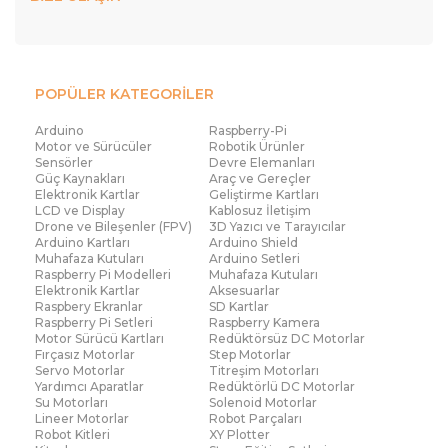
POPÜLER KATEGORİLER
Arduino
Raspberry-Pi
Motor ve Sürücüler
Robotik Ürünler
Sensörler
Devre Elemanları
Güç Kaynakları
Araç ve Gereçler
Elektronik Kartlar
Geliştirme Kartları
LCD ve Display
Kablosuz İletişim
Drone ve Bileşenler (FPV)
3D Yazıcı ve Tarayıcılar
Arduino Kartları
Arduino Shield
Muhafaza Kutuları
Arduino Setleri
Raspberry Pi Modelleri
Muhafaza Kutuları
Elektronik Kartlar
Aksesuarlar
Raspbery Ekranlar
SD Kartlar
Raspberry Pi Setleri
Raspberry Kamera
Motor Sürücü Kartları
Redüktörsüz DC Motorlar
Fırçasız Motorlar
Step Motorlar
Servo Motorlar
Titreşim Motorları
Yardımcı Aparatlar
Redüktörlü DC Motorlar
Su Motorları
Solenoid Motorlar
Lineer Motorlar
Robot Parçaları
Robot Kitleri
XY Plotter