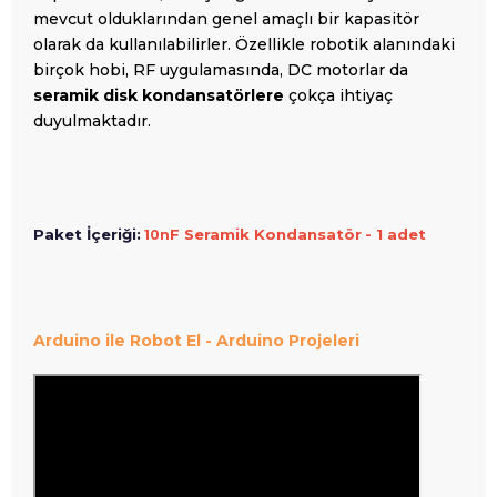
mevcut olduklarından genel amaçlı bir kapasitör
olarak da kullanılabilirler. Özellikle robotik alanındaki
birçok hobi, RF uygulamasında, DC motorlar da
seramik disk kondansatörlere
çokça ihtiyaç
duyulmaktadır.
Paket İçeriği:
F
Seramik Kondansatör
-
1 adet
10n
Arduino ile Robot El - Arduino
Projeleri