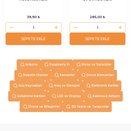
39,90 ₺
285,00 ₺
SEPETE EKLE
SEPETE EKLE
Arduino
Raspberry Pi
Motor ve Sürücüler
Robotik Ürünler
Sensörler
Devre Elemanları
Güç Kaynakları
Araç ve Gereçler
Elektronik Kartlar
Geliştirme Kartları
LCD ve Display
Kablosuz İletişim
Drone ve Bileşenler
3D Yazıcı ve Tarayıcılar