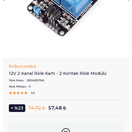
Robocombo
12V 2 Kanal Röle Kartı - 2 Kontak Röle Modülü
Stok Kodu
(1604260154)
Stok Miktarı
:
0
4.5
74,72 ₺
57,48 ₺
23