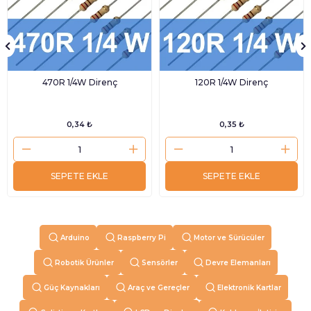
470R 1/4W Direnç
120R 1/4W Direnç
0,34 ₺
0,35 ₺
SEPETE EKLE
SEPETE EKLE
Arduino
Raspberry Pi
Motor ve Sürücüler
Robotik Ürünler
Sensörler
Devre Elemanları
Güç Kaynakları
Araç ve Gereçler
Elektronik Kartlar