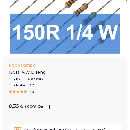
Robocombo
150R 1/4W Direnç
Stok Kodu
(1603250018)
Stok Miktarı
:
1312
4.5
0,35 ₺
(KDV Dahil)
17
saat
32
dakika içinde sipariş verirseniz
yarın
kargoda!