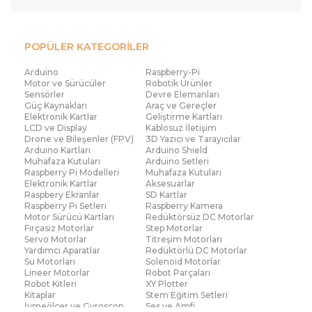
POPÜLER KATEGORİLER
Arduino
Raspberry-Pi
Motor ve Sürücüler
Robotik Ürünler
Sensörler
Devre Elemanları
Güç Kaynakları
Araç ve Gereçler
Elektronik Kartlar
Geliştirme Kartları
LCD ve Display
Kablosuz İletişim
Drone ve Bileşenler (FPV)
3D Yazıcı ve Tarayıcılar
Arduino Kartları
Arduino Shield
Muhafaza Kutuları
Arduino Setleri
Raspberry Pi Modelleri
Muhafaza Kutuları
Elektronik Kartlar
Aksesuarlar
Raspbery Ekranlar
SD Kartlar
Raspberry Pi Setleri
Raspberry Kamera
Motor Sürücü Kartları
Redüktörsüz DC Motorlar
Fırçasız Motorlar
Step Motorlar
Servo Motorlar
Titreşim Motorları
Yardımcı Aparatlar
Redüktörlü DC Motorlar
Su Motorları
Solenoid Motorlar
Lineer Motorlar
Robot Parçaları
Robot Kitleri
XY Plotter
Kitaplar
Stem Eğitim Setleri
İvmeölçer ve Gyroscop
Ses ve Amfi