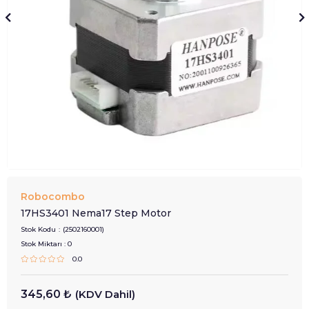
Robocombo
17HS3401 Nema17 Step Motor
Stok Kodu
(2502160001)
Stok Miktarı
:
0
0.0
345,60 ₺
(KDV Dahil)