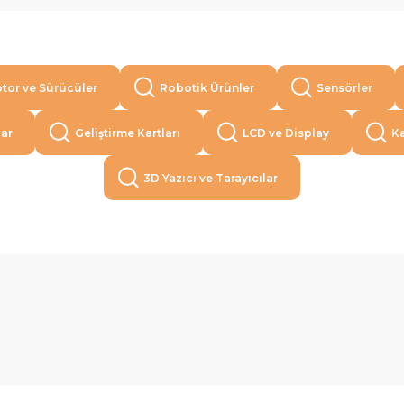
tor ve Sürücüler
Robotik Ürünler
Sensörler
lar
Geliştirme Kartları
LCD ve Display
Ka
3D Yazıcı ve Tarayıcılar