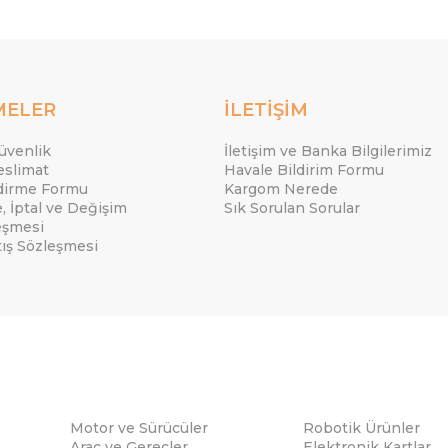
MELER
İLETİŞİM
Güvenlik
İletişim ve Banka Bilgilerimiz
eslimat
Havale Bildirim Formu
ndirme Formu
Kargom Nerede
e, İptal ve Değişim
Sık Sorulan Sorular
eşmesi
tış Sözleşmesi
Motor ve Sürücüler
Robotik Ürünler
Araç ve Gereçler
Elektronik Kartlar