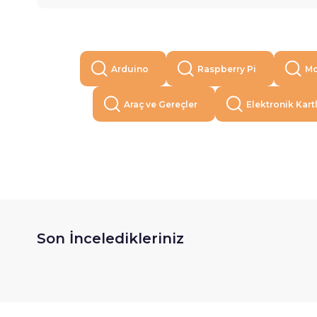
Arduino
Raspberry Pi
Mo
Araç ve Gereçler
Elektronik Kart
Son İnceledikleriniz