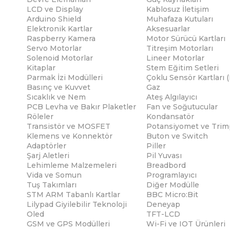
LCD ve Display
Kablosuz İletişim
Arduino Shield
Muhafaza Kutuları
Elektronik Kartlar
Aksesuarlar
Raspberry Kamera
Motor Sürücü Kartları
Servo Motorlar
Titreşim Motorları
Solenoid Motorlar
Lineer Motorlar
Kitaplar
Stem Eğitim Setleri
Parmak İzi Modülleri
Çoklu Sensör Kartları 
Basınç ve Kuvvet
Gaz
Sıcaklık ve Nem
Ateş Algılayıcı
PCB Levha ve Bakır Plaketler
Fan ve Soğutucular
Röleler
Kondansatör
Transistör ve MOSFET
Potansiyomet ve Trim
Klemens ve Konnektör
Buton ve Switch
Adaptörler
Piller
Şarj Aletleri
Pil Yuvası
Lehimleme Malzemeleri
Breadbord
Vida ve Somun
Programlayıcı
Tuş Takımları
Diğer Modülle
STM ARM Tabanlı Kartlar
BBC Micro:Bit
Lilypad Giyilebilir Teknoloji
Deneyap
Oled
TFT-LCD
GSM ve GPS Modülleri
Wi-Fi ve IOT Ürünleri