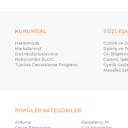
KURUMSAL
SÖZLEŞ
Hakkımızda
Gizlilik ve 
Markalarımız
Sipariş ve T
Distribütörlüklerimiz
Ön Bilgile
Robocombo BLOG
Garanti, İad
Tübitak Destekleme Programı
Üyelik Sözl
Mesafeli Sa
POPÜLER KATEGORİLER
Arduino
Raspberry-Pi
Devre Elemanları
Güç Kaynakları