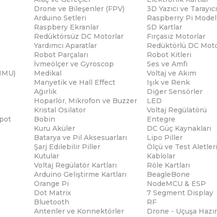
Drone ve Bileşenler (FPV)
3D Yazıcı ve Tarayıcı
Arduino Setleri
Raspberry Pi Modell
Raspbery Ekranlar
SD Kartlar
Redüktörsüz DC Motorlar
Fırçasız Motorlar
Yardımcı Aparatlar
Redüktörlü DC Moto
Robot Parçaları
Robot Kitleri
İvmeölçer ve Gyroscop
Ses ve Amfi
(IMU)
Medikal
Voltaj ve Akım
Manyetik ve Hall Effect
Işık ve Renk
Ağırlık
Diğer Sensörler
Hoparlör, Mikrofon ve Buzzer
LED
Kristal Osilator
Voltaj Regülatörü
pot
Bobin
Entegre
Kuru Aküler
DC Güç Kaynakları
Batarya ve Pil Aksesuarları
Lipo Piller
Şarj Edilebilir Piller
Ölçü ve Test Aletler
Kutular
Kablolar
Voltaj Regülatör Kartları
Röle Kartları
Arduino Geliştirme Kartları
BeagleBone
Orange Pi
NodeMCU & ESP
Dot Matrix
7 Segment Display
Bluetooth
RF
Antenler ve Konnektörler
Drone - Uçuşa Hazır