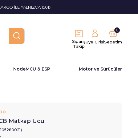
KARGO İLE YALNIZCA 150₺
0
Sipariş
Üye Girişi
Sepetim
Takip
NodeMCU & ESP
Motor ve Sürücüler
bo
CB Matkap Ucu
1805280021)
0