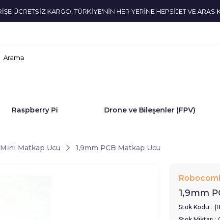
ERİŞE ÜCRETSİZ KARGO! TÜRKİYE'NİN HER YERİNE HEPSİJET VE ARAS 
Raspberry Pi
Drone ve Bileşenler (FPV)
Mini Matkap Ucu
1,9mm PCB Matkap Ucu
Robocom
1,9mm P
Stok Kodu
(
Stok Miktarı
: