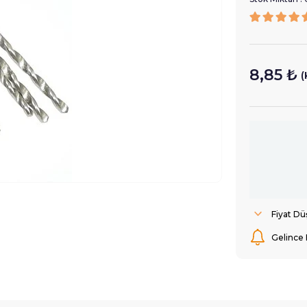
8,85 ₺
(
Fiyat D
Gelince 