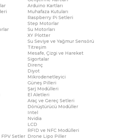
lar
Arduino Kartları
eri
Muhafaza Kutuları
Raspberry Pi Setleri
Step Motorlar
rlar
Su Motorları
XY Plotter
Su Seviye ve Yağmur Sensörü
Titreşim
Mesafe, Çizgi ve Hareket
Sigortalar
Direnç
Diyot
Mikrodenetleyici
Güneş Pilleri
Şarj Modülleri
i
El Aletleri
Araç ve Gereç Setleri
Dönüştürücü Modüller
Intel
Nvidia
LCD
RFID ve NFC Modülleri
 FPV Setler
Drone Lipo Piller