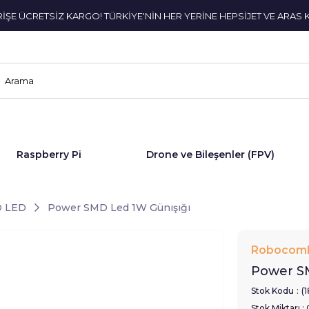
ERİŞE ÜCRETSİZ KARGO! TÜRKİYE'NİN HER YERİNE HEPSİJET VE ARAS 
Raspberry Pi
Drone ve Bileşenler (FPV)
 LED
Power SMD Led 1W Günışığı
Robocom
Power S
Stok Kodu
(
Stok Miktarı
: