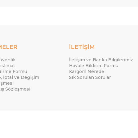
MELER
İLETİŞİM
Güvenlik
İletişim ve Banka Bilgilerimiz
eslimat
Havale Bildirim Formu
ndirme Formu
Kargom Nerede
e, İptal ve Değişim
Sık Sorulan Sorular
eşmesi
tış Sözleşmesi