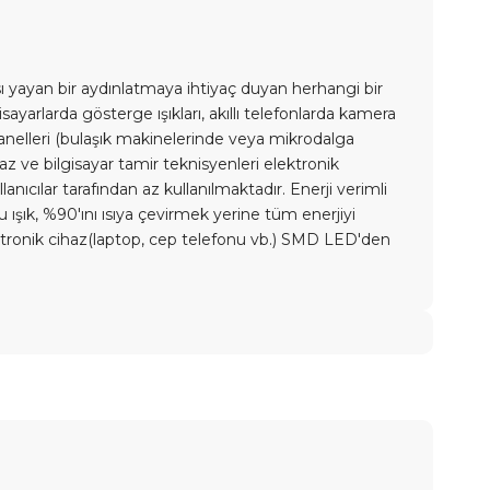
sı yayan bir aydınlatmaya ihtiyaç duyan herhangi bir
gisayarlarda gösterge ışıkları, akıllı telefonlarda kamera
panelleri (bulaşık makinelerinde veya mikrodalga
ihaz ve bilgisayar tamir teknisyenleri elektronik
nıcılar tarafından az kullanılmaktadır. Enerji verimli
 ışık, %90'ını ısıya çevirmek yerine tüm enerjiyi
ektronik cihaz(laptop, cep telefonu vb.) SMD LED'den