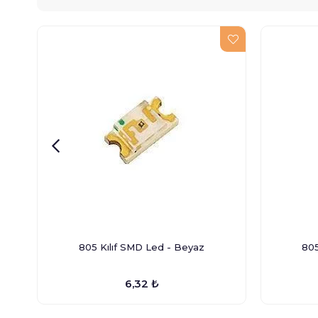
805 Kılıf SMD Led - Beyaz
805
6,32 ₺