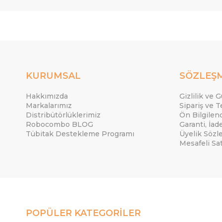
KURUMSAL
SÖZLEŞ
Hakkımızda
Gizlilik ve 
Markalarımız
Sipariş ve T
Distribütörlüklerimiz
Ön Bilgile
Robocombo BLOG
Garanti, İad
Tübitak Destekleme Programı
Üyelik Sözl
Mesafeli Sa
POPÜLER KATEGORİLER