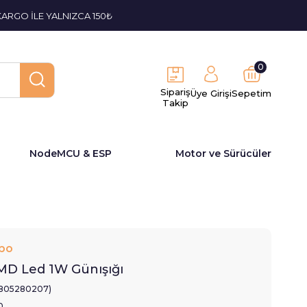
KARGO İLE YALNIZCA 150₺
0
Sipariş
Üye Girişi
Sepetim
Takip
NodeMCU & ESP
Motor ve Sürücüler
bo
MD Led 1W Günışığı
1805280207)
0