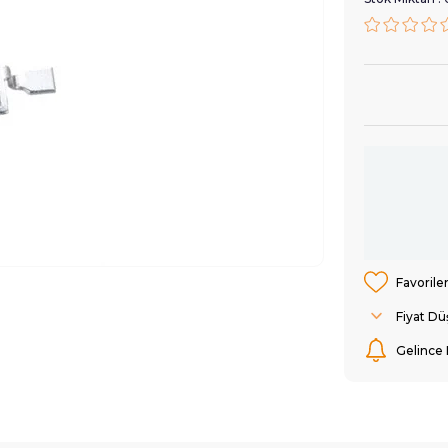
Favorile
Fiyat D
Gelince 