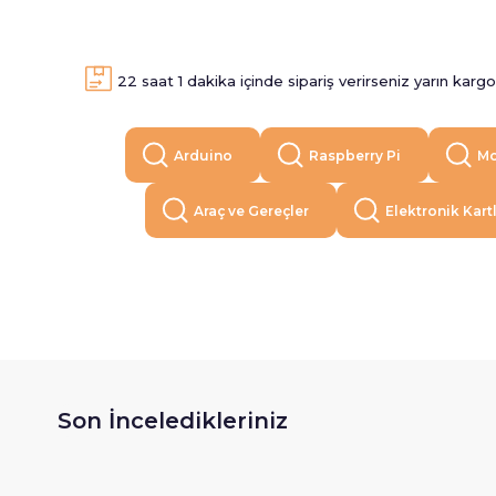
22
saat
1
dakika içinde sipariş verirseniz
yarın
kargod
Arduino
Raspberry Pi
Mo
Araç ve Gereçler
Elektronik Kart
Son İnceledikleriniz