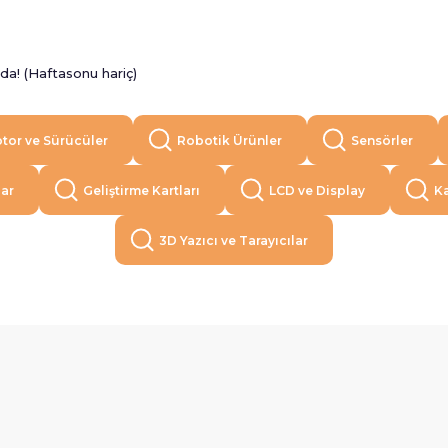
a! (Haftasonu hariç)
tor ve Sürücüler
Robotik Ürünler
Sensörler
lar
Geliştirme Kartları
LCD ve Display
Ka
3D Yazıcı ve Tarayıcılar