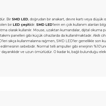
ür. Bir
SMD LED
, doğrudan bir anakart, devre kartı veya düşük ı
ilen bir
LED çeşiti
dir.
SMD LED
'lerin en çok kullanım alanları bil
latma olarak kullanılır. Mouse, uzaktan kumandalar, dijital okuma 
ş takımı panelleri gibi küçük cihazlarda da kullanılmaktadır. Akıllı c
'leri sıkça kullanmalarına rağmen, SMD LED'ler genellikle son kulla
edilmesinin sebebidir. Normal telli ampuller gibi enerjinin %10'unu
er dayanıklıdır ve uzun ömürlüdür. O kadar ki, bağlı bulunduğu el