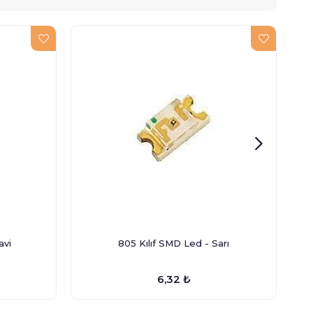
avi
805 Kılıf SMD Led - Sarı
6,32 ₺