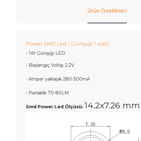
Ürün Özellikleri
Power SMD Led - Günışığı 1 watt
-
1W Günışığı LED
-
Başlangıç
Voltaj: 2.2V
-
Amper yaklaşık 280-300mA
- Parlaklık
70-80LM
14.2x7.26 mm
Smd Power Led Ölçüsü: