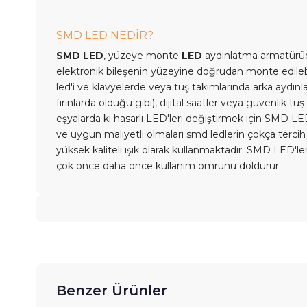
SMD LED NEDİR?
SMD LED
, yüzeye monte
LED
aydınlatma armatürüd
elektronik bileşenin yüzeyine doğrudan monte edileb
led'i ve klavyelerde veya tuş takımlarında arka aydın
fırınlarda olduğu gibi), dijital saatler veya güvenlik tu
eşyalarda ki hasarlı LED'leri değiştirmek için SMD LED
ve uygun maliyetli olmaları smd ledlerin çokça tercih 
yüksek kaliteli ışık olarak kullanmaktadır. SMD LED'l
çok önce daha önce kullanım ömrünü doldurur.
Benzer Ürünler