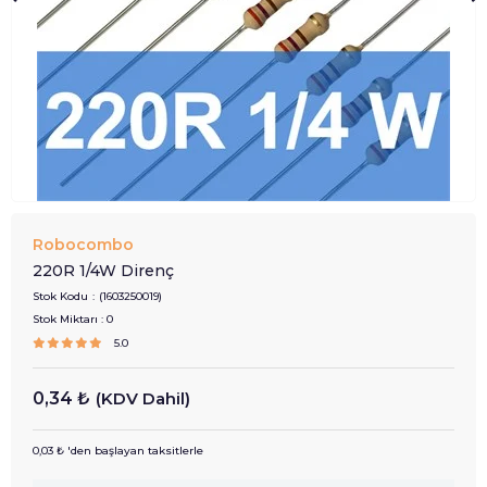
Robocombo
220R 1/4W Direnç
Stok Kodu
(1603250019)
Stok Miktarı
:
0
5.0
0,34 ₺
(KDV Dahil)
0,03 ₺
'den başlayan taksitlerle