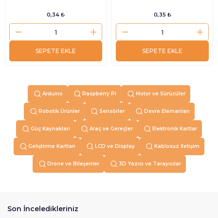
0,34 ₺
0,35 ₺
SEPETE EKLE
SEPETE EKLE
Arduino
Raspberry Pi
Motor ve Sürücüler
Robotik Ürünler
Sensörler
Devre Elemanları
Güç Kaynakları
Araç ve Gereçler
Elektronik Kartlar
Geliştirme Kartları
LCD ve Display
Kablosuz İletişim
Drone ve Bileşenler
3D Yazıcı ve Tarayıcılar
Son İnceledikleriniz