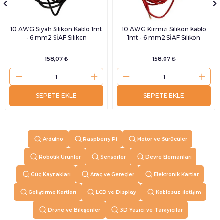
10 AWG Siyah Silikon Kablo 1mt
10 AWG Kırmızı Silikon Kablo
- 6 mm2 SİAF Silikon
1mt - 6 mm2 SİAF Silikon
158,07 ₺
158,07 ₺
SEPETE EKLE
SEPETE EKLE
Arduino
Raspberry Pi
Motor ve Sürücüler
Robotik Ürünler
Sensörler
Devre Elemanları
Güç Kaynakları
Araç ve Gereçler
Elektronik Kartlar
Geliştirme Kartları
LCD ve Display
Kablosuz İletişim
Drone ve Bileşenler
3D Yazıcı ve Tarayıcılar