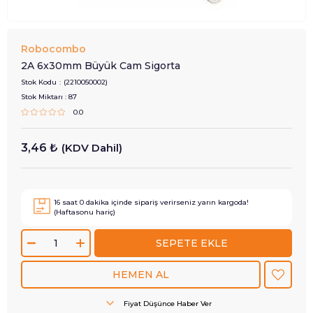
Robocombo
2A 6x30mm Büyük Cam Sigorta
Stok Kodu
(2210050002)
Stok Miktarı
:
87
0.0
3,46 ₺
(KDV Dahil)
16
saat
0
dakika içinde sipariş verirseniz
yarın
kargoda!
(Haftasonu hariç)
Fiyat Düşünce Haber Ver