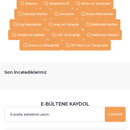
Arduino
Raspberry Pi
Motor ve Sürücüler
Robotik Ürünler
Sensörler
Devre Elemanları
Güç Kaynakları
Araç ve Gereçler
Elektronik Kartlar
Geliştirme Kartları
LCD ve Display
Kablosuz İletişim
Drone ve Bileşenler
3D Yazıcı ve Tarayıcılar
Son İnceledikleriniz
E-BÜLTENE KAYDOL
GÖNDER