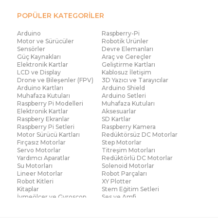
POPÜLER KATEGORİLER
Arduino
Raspberry-Pi
Motor ve Sürücüler
Robotik Ürünler
Sensörler
Devre Elemanları
Güç Kaynakları
Araç ve Gereçler
Elektronik Kartlar
Geliştirme Kartları
LCD ve Display
Kablosuz İletişim
Drone ve Bileşenler (FPV)
3D Yazıcı ve Tarayıcılar
Arduino Kartları
Arduino Shield
Muhafaza Kutuları
Arduino Setleri
Raspberry Pi Modelleri
Muhafaza Kutuları
Elektronik Kartlar
Aksesuarlar
Raspbery Ekranlar
SD Kartlar
Raspberry Pi Setleri
Raspberry Kamera
Motor Sürücü Kartları
Redüktörsüz DC Motorlar
Fırçasız Motorlar
Step Motorlar
Servo Motorlar
Titreşim Motorları
Yardımcı Aparatlar
Redüktörlü DC Motorlar
Su Motorları
Solenoid Motorlar
Lineer Motorlar
Robot Parçaları
Robot Kitleri
XY Plotter
Kitaplar
Stem Eğitim Setleri
İvmeölçer ve Gyroscop
Ses ve Amfi
Su Seviye ve Yağmur
Parmak İzi Modülleri
Sensörü