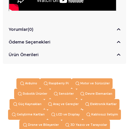
Yorumlar
(0)
Ödeme Seçenekleri
Ürün Önerileri
Arduino
Raspberry Pi
Motor ve Sürücüler
Robotik Ürünler
Sensörler
Devre Elemanları
Güç Kaynakları
Araç ve Gereçler
Elektronik Kartlar
Geliştirme Kartları
LCD ve Display
Kablosuz İletişim
Drone ve Bileşenler
3D Yazıcı ve Tarayıcılar