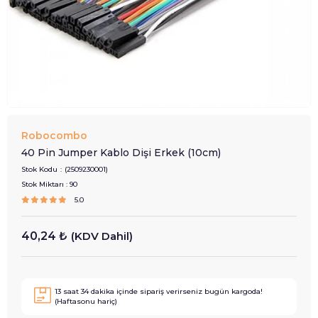
Robocombo
40 Pin Jumper Kablo Dişi Erkek (10cm)
Stok Kodu
(2509230001)
Stok Miktarı
:
90
5.0
40,24 ₺
(KDV Dahil)
13
saat
34
dakika içinde sipariş verirseniz
bugün
kargoda!
(Haftasonu hariç)