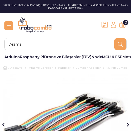
2000 TL VE ÜZERİ ALIŞVERİŞE ÜCRETSİZ KARGO! TÜRKİYE'NİN HER YERİNE HEPSİJET VE ARAS
KARGO İLE YALNIZCA 150₺
0
Arduino
Raspberry Pi
Drone ve Bileşenler (FPV)
NodeMCU & ESP
Moto
Anasayfa
Araç ve Gereçler
Kablolar
Jumper Kablolar
40 Pin Jumper K