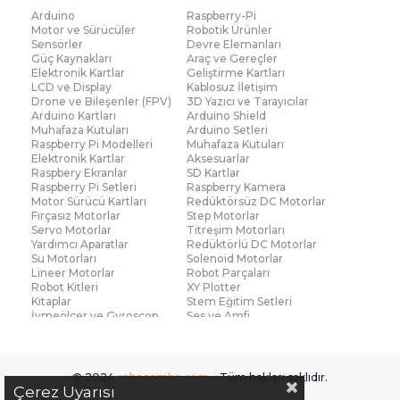
Arduino
Raspberry-Pi
Motor ve Sürücüler
Robotik Ürünler
Sensörler
Devre Elemanları
Güç Kaynakları
Araç ve Gereçler
Elektronik Kartlar
Geliştirme Kartları
LCD ve Display
Kablosuz İletişim
Drone ve Bileşenler (FPV)
3D Yazıcı ve Tarayıcılar
Arduino Kartları
Arduino Shield
Muhafaza Kutuları
Arduino Setleri
Raspberry Pi Modelleri
Muhafaza Kutuları
Elektronik Kartlar
Aksesuarlar
Raspbery Ekranlar
SD Kartlar
Raspberry Pi Setleri
Raspberry Kamera
Motor Sürücü Kartları
Redüktörsüz DC Motorlar
Fırçasız Motorlar
Step Motorlar
Servo Motorlar
Titreşim Motorları
Yardımcı Aparatlar
Redüktörlü DC Motorlar
Su Motorları
Solenoid Motorlar
Lineer Motorlar
Robot Parçaları
Robot Kitleri
XY Plotter
Kitaplar
Stem Eğitim Setleri
İvmeölçer ve Gyroscop
Ses ve Amfi
Su Seviye ve Yağmur
Parmak İzi Modülleri
Sensörü
Çoklu Sensör Kartları (IMU)
Medikal
Voltaj ve Akım
Titreşim
© 2024
robocombo.com
- Tüm hakları saklıdır.
Basınç ve Kuvvet
Gaz
Çerez Uyarısı