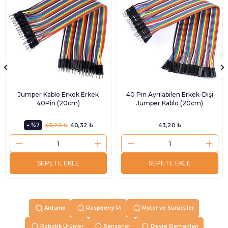
Jumper Kablo Erkek Erkek
40 Pin Ayrılabilen Erkek-Dişi
40Pin (20cm)
Jumper Kablo (20cm)
%7
43,20 ₺
40,32 ₺
43,20 ₺
SEPETE EKLE
SEPETE EKLE
Arduino
Raspberry Pi
Motor ve Sürücüler
Robotik Ürünler
Sensörler
Devre Elemanları