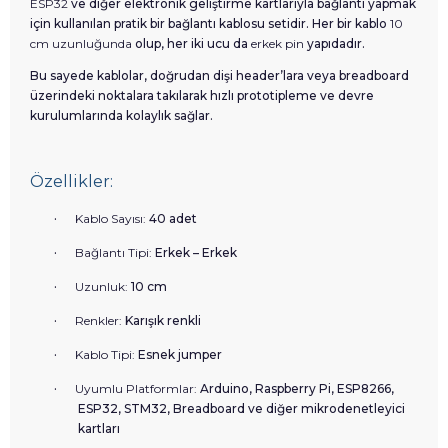
ESP32
ve diğer elektronik geliştirme kartlarıyla bağlantı yapmak
için kullanılan pratik bir bağlantı kablosu setidir. Her bir kablo
10
cm uzunluğunda
olup, her iki ucu da
erkek pin
yapıdadır.
Bu sayede kablolar, doğrudan dişi header’lara veya breadboard
üzerindeki noktalara takılarak hızlı prototipleme ve devre
kurulumlarında kolaylık sağlar.
Özellikler:
·
Kablo Sayısı:
40 adet
·
Bağlantı Tipi:
Erkek – Erkek
·
Uzunluk:
10 cm
·
Renkler:
Karışık renkli
·
Kablo Tipi:
Esnek jumper
·
Uyumlu Platformlar:
Arduino, Raspberry Pi, ESP8266,
ESP32, STM32, Breadboard ve diğer mikrodenetleyici
kartları