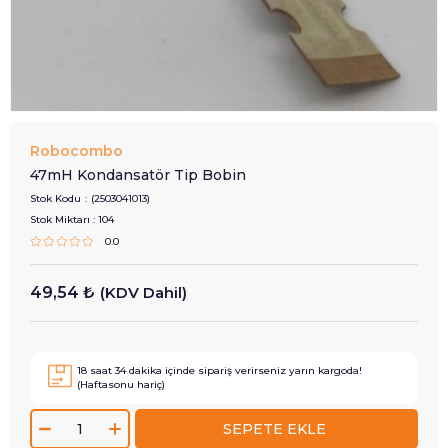
Robocombo
47mH Kondansatör Tip Bobin
Stok Kodu
(2503041013)
Stok Miktarı
:
104
0.0
49,54 ₺
(KDV Dahil)
18
saat
34
dakika içinde sipariş verirseniz
yarın
kargoda!
(Haftasonu hariç)