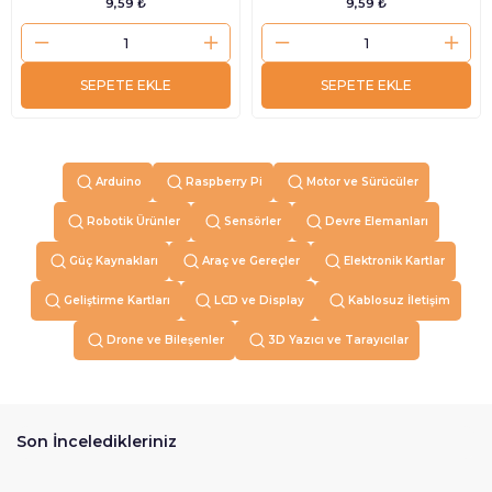
9,59 ₺
9,59 ₺
SEPETE EKLE
SEPETE EKLE
Arduino
Raspberry Pi
Motor ve Sürücüler
Robotik Ürünler
Sensörler
Devre Elemanları
Güç Kaynakları
Araç ve Gereçler
Elektronik Kartlar
Geliştirme Kartları
LCD ve Display
Kablosuz İletişim
Drone ve Bileşenler
3D Yazıcı ve Tarayıcılar
Son İnceledikleriniz