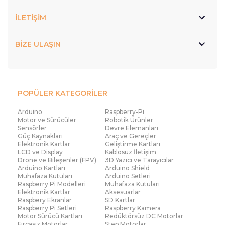
İLETİŞİM
BİZE ULAŞIN
POPÜLER KATEGORİLER
Arduino
Raspberry-Pi
Motor ve Sürücüler
Robotik Ürünler
Sensörler
Devre Elemanları
Güç Kaynakları
Araç ve Gereçler
Elektronik Kartlar
Geliştirme Kartları
LCD ve Display
Kablosuz İletişim
Drone ve Bileşenler (FPV)
3D Yazıcı ve Tarayıcılar
Arduino Kartları
Arduino Shield
Muhafaza Kutuları
Arduino Setleri
Raspberry Pi Modelleri
Muhafaza Kutuları
Elektronik Kartlar
Aksesuarlar
Raspbery Ekranlar
SD Kartlar
Raspberry Pi Setleri
Raspberry Kamera
Motor Sürücü Kartları
Redüktörsüz DC Motorlar
Fırçasız Motorlar
Step Motorlar