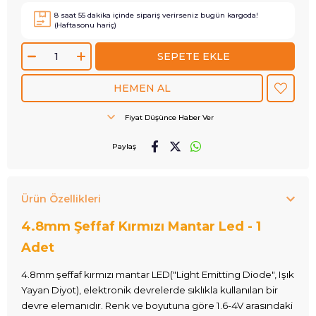
8
saat
55
dakika içinde sipariş verirseniz
bugün
kargoda!
(Haftasonu hariç)
Fiyat Düşünce Haber Ver
Paylaş
Ürün Özellikleri
4.8mm Şeffaf Kırmızı Mantar Led - 1
Adet
4.8mm şeffaf kırmızı mantar LED("Light Emitting Diode", Işık
Yayan Diyot), elektronik devrelerde sıklıkla kullanılan bir
devre elemanıdır. Renk ve boyutuna göre 1.6-4V arasındaki