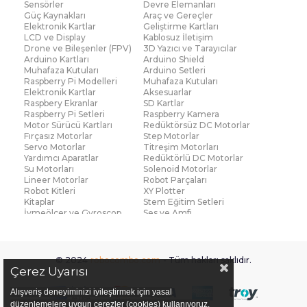
Sensörler
Devre Elemanları
Güç Kaynakları
Araç ve Gereçler
Elektronik Kartlar
Geliştirme Kartları
LCD ve Display
Kablosuz İletişim
Drone ve Bileşenler (FPV)
3D Yazıcı ve Tarayıcılar
Arduino Kartları
Arduino Shield
Muhafaza Kutuları
Arduino Setleri
Raspberry Pi Modelleri
Muhafaza Kutuları
Elektronik Kartlar
Aksesuarlar
Raspbery Ekranlar
SD Kartlar
Raspberry Pi Setleri
Raspberry Kamera
Motor Sürücü Kartları
Redüktörsüz DC Motorlar
Fırçasız Motorlar
Step Motorlar
Servo Motorlar
Titreşim Motorları
Yardımcı Aparatlar
Redüktörlü DC Motorlar
Su Motorları
Solenoid Motorlar
Lineer Motorlar
Robot Parçaları
Robot Kitleri
XY Plotter
Kitaplar
Stem Eğitim Setleri
İvmeölçer ve Gyroscop
Ses ve Amfi
Su Seviye ve Yağmur
Parmak İzi Modülleri
Sensörü
Çoklu Sensör Kartları (IMU)
Medikal
Voltaj ve Akım
Titreşim
© 2024
robocombo.com
- Tüm hakları saklıdır.
Basınç ve Kuvvet
Gaz
Çerez Uyarısı
Manyetik ve Hall Effect
Işık ve Renk
Mesafe, Çizgi ve Hareket
Sıcaklık ve Nem
Alışveriş deneyiminizi iyileştirmek için yasal
Ateş Algılayıcı
Ağırlık
düzenlemelere uygun çerezler (cookies) kullanıyoruz.