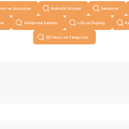
tor ve Sürücüler
Robotik Ürünler
Sensörler
lar
Geliştirme Kartları
LCD ve Display
Ka
3D Yazıcı ve Tarayıcılar