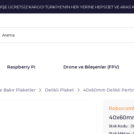
ERİŞE ÜCRETSİZ KARGO! TÜRKİYE'NİN HER YERİNE HEPSİJET VE ARAS 
Raspberry Pi
Drone ve Bileşenler (FPV)
 Bakır Plaketler
Delikli Plaket
40x60mm Delikli Perti
Robocom
40x60mm 
Stok Kodu
(
Stok Miktarı
: