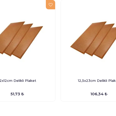
12x12cm Delikli Plaket
12,5x23cm Delikli Pla
51,73 ₺
106,34 ₺