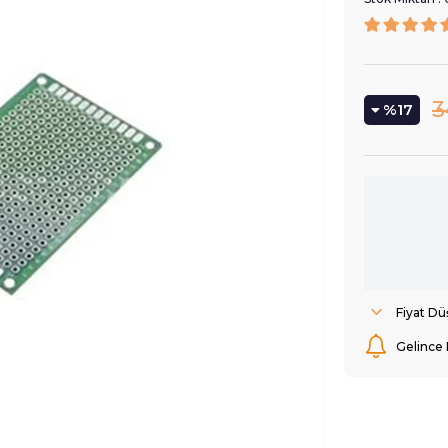
3
17
Fiyat D
Gelince 