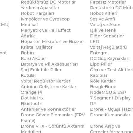
Redüktörsüz DC Motorlar
Fırçasız Motorlar
Yardımcı Aparatlar
Redüktörlü DC Moto
Robot Parçaları
Robot Kitleri
İvmeölçer ve Gyroscop
Ses ve Amfi
(IMU)
Medikal
Voltaj ve Akım
Manyetik ve Hall Effect
Işık ve Renk
Ağırlık
Diğer Sensörler
Hoparlör, Mikrofon ve Buzzer
LED
Kristal Osilator
Voltaj Regülatörü
pot
Bobin
Entegre
Kuru Aküler
DC Güç Kaynakları
Batarya ve Pil Aksesuarları
Lipo Piller
Şarj Edilebilir Piller
Ölçü ve Test Aletler
Kutular
Kablolar
Voltaj Regülatör Kartları
Röle Kartları
Arduino Geliştirme Kartları
BeagleBone
Orange Pi
NodeMCU & ESP
Dot Matrix
7 Segment Display
Bluetooth
RF
Antenler ve Konnektörler
Drone - Uçuşa Hazır
Drone Gövde Elemanları (FPV
Drone Kumandaları
Frame)
Drone VTX - Görüntü Aktarım
Drone Araç ve
Modülleri
Gereçleri/drnag.png