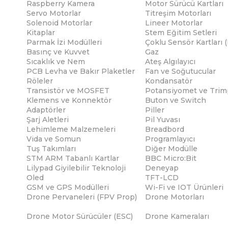
Raspberry Kamera
Motor Sürücü Kartları
Servo Motorlar
Titreşim Motorları
Solenoid Motorlar
Lineer Motorlar
Kitaplar
Stem Eğitim Setleri
Parmak İzi Modülleri
Çoklu Sensör Kartları 
Basınç ve Kuvvet
Gaz
Sıcaklık ve Nem
Ateş Algılayıcı
PCB Levha ve Bakır Plaketler
Fan ve Soğutucular
Röleler
Kondansatör
Transistör ve MOSFET
Potansiyomet ve Trim
Klemens ve Konnektör
Buton ve Switch
Adaptörler
Piller
Şarj Aletleri
Pil Yuvası
Lehimleme Malzemeleri
Breadbord
Vida ve Somun
Programlayıcı
Tuş Takımları
Diğer Modülle
STM ARM Tabanlı Kartlar
BBC Micro:Bit
Lilypad Giyilebilir Teknoloji
Deneyap
Oled
TFT-LCD
GSM ve GPS Modülleri
Wi-Fi ve IOT Ürünleri
Drone Pervaneleri (FPV Prop)
Drone Motorları
Drone Motor Sürücüler (ESC)
Drone Kameraları