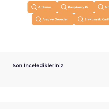
Arduino
Raspberry Pi
Mo
Araç ve Gereçler
Elektronik Kart
Son İnceledikleriniz