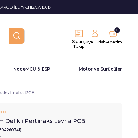
KARGO İLE YALNIZCA 150₺
0
Sipariş
Üye Girişi
Sepetim
Takip
NodeMCU & ESP
Motor ve Sürücüler
naks Levha PCB
bo
Delikli Pertinaks Levha PCB
1604260341)
0