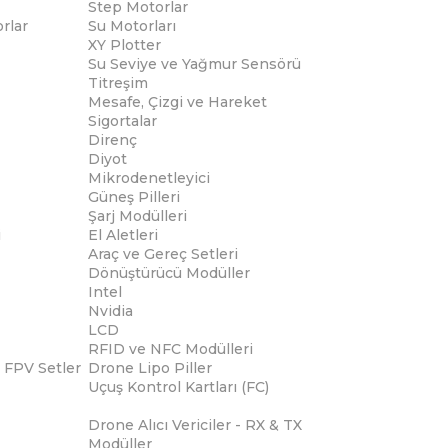
Step Motorlar
rlar
Su Motorları
XY Plotter
Su Seviye ve Yağmur Sensörü
Titreşim
Mesafe, Çizgi ve Hareket
Sigortalar
Direnç
Diyot
Mikrodenetleyici
Güneş Pilleri
Şarj Modülleri
i
El Aletleri
Araç ve Gereç Setleri
Dönüştürücü Modüller
Intel
Nvidia
LCD
RFID ve NFC Modülleri
 FPV Setler
Drone Lipo Piller
Uçuş Kontrol Kartları (FC)
Drone Alıcı Vericiler - RX & TX
Modüller