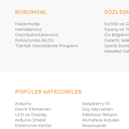
KURUMSAL
SÖZLEŞ
Hakkımızda
Gizlilik ve 
Markalarımız
Sipariş ve T
Distribütörlüklerimiz
Ön Bilgile
Robocombo BLOG
Garanti, İad
Tübitak Destekleme Programı
Üyelik Sözl
Mesafeli Sa
POPÜLER KATEGORİLER
Arduino
Raspberry-Pi
Devre Elemanları
Güç Kaynakları
LCD ve Display
Kablosuz İletişim
Arduino Shield
Muhafaza Kutuları
Elektronik Kartlar
Aksesuarlar