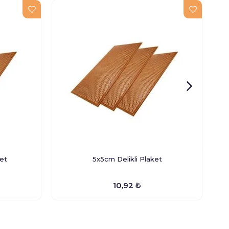
ket
5x5cm Delikli Plaket
10,92 ₺