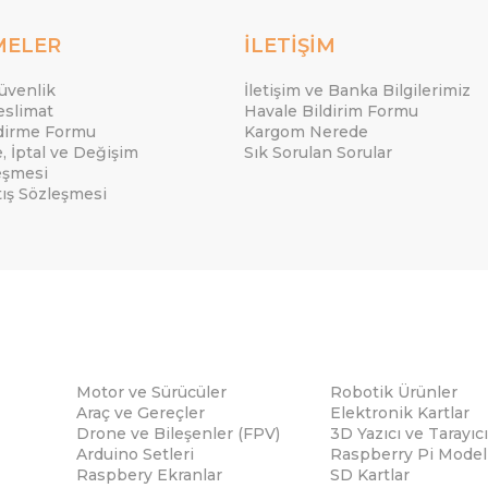
MELER
İLETİŞİM
Güvenlik
İletişim ve Banka Bilgilerimiz
eslimat
Havale Bildirim Formu
ndirme Formu
Kargom Nerede
e, İptal ve Değişim
Sık Sorulan Sorular
eşmesi
tış Sözleşmesi
Motor ve Sürücüler
Robotik Ürünler
Araç ve Gereçler
Elektronik Kartlar
Drone ve Bileşenler (FPV)
3D Yazıcı ve Tarayıcı
Arduino Setleri
Raspberry Pi Modell
Raspbery Ekranlar
SD Kartlar