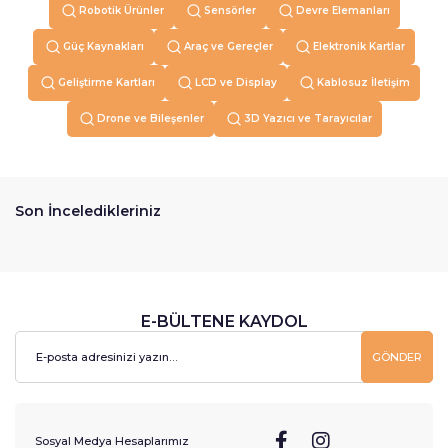
Robotik Ürünler
Sensörler
Devre Elemanları
Güç Kaynakları
Araç ve Gereçler
Elektronik Kartlar
Geliştirme Kartları
LCD ve Display
Kablosuz İletişim
Drone ve Bileşenler
3D Yazıcı ve Tarayıcılar
Son İnceledikleriniz
E-BÜLTENE KAYDOL
GÖNDER
Sosyal Medya Hesaplarımız