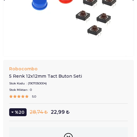
Robocombo
5 Renk 12x12mm Tact Buton Seti
Stok Kodu
(1907050004)
Stok Miktarı
:
0
5.0
28,74 ₺
22,99 ₺
20