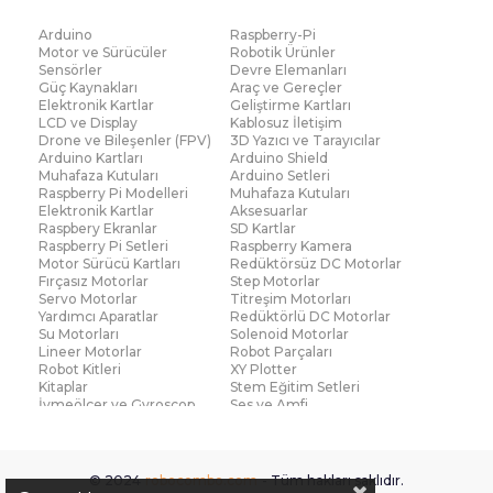
Arduino
Raspberry-Pi
Motor ve Sürücüler
Robotik Ürünler
Sensörler
Devre Elemanları
Güç Kaynakları
Araç ve Gereçler
Elektronik Kartlar
Geliştirme Kartları
LCD ve Display
Kablosuz İletişim
Drone ve Bileşenler (FPV)
3D Yazıcı ve Tarayıcılar
Arduino Kartları
Arduino Shield
Muhafaza Kutuları
Arduino Setleri
Raspberry Pi Modelleri
Muhafaza Kutuları
Elektronik Kartlar
Aksesuarlar
Raspbery Ekranlar
SD Kartlar
Raspberry Pi Setleri
Raspberry Kamera
Motor Sürücü Kartları
Redüktörsüz DC Motorlar
Fırçasız Motorlar
Step Motorlar
Servo Motorlar
Titreşim Motorları
Yardımcı Aparatlar
Redüktörlü DC Motorlar
Su Motorları
Solenoid Motorlar
Lineer Motorlar
Robot Parçaları
Robot Kitleri
XY Plotter
Kitaplar
Stem Eğitim Setleri
İvmeölçer ve Gyroscop
Ses ve Amfi
Su Seviye ve Yağmur
Parmak İzi Modülleri
Sensörü
Çoklu Sensör Kartları (IMU)
Medikal
Voltaj ve Akım
Titreşim
© 2024
robocombo.com
- Tüm hakları saklıdır.
Basınç ve Kuvvet
Gaz