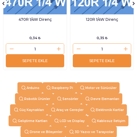
470R 1/4W Direnç
120R 1/4W Direnç
0,34 ₺
0,35 ₺
SEPETE EKLE
SEPETE EKLE
Arduino
Raspberry Pi
Motor ve Sürücüler
Robotik Ürünler
Sensörler
Devre Elemanları
Güç Kaynakları
Araç ve Gereçler
Elektronik Kartlar
Geliştirme Kartları
LCD ve Display
Kablosuz İletişim
Drone ve Bileşenler
3D Yazıcı ve Tarayıcılar