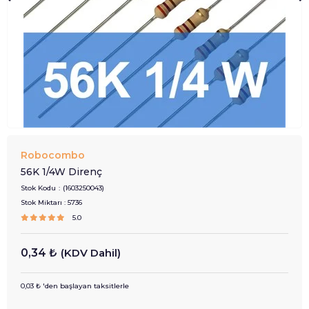
Robocombo
56K 1/4W Direnç
Stok Kodu
(1603250043)
Stok Miktarı
:
5736
5.0
0,34 ₺
(KDV Dahil)
0,03 ₺
'den başlayan taksitlerle