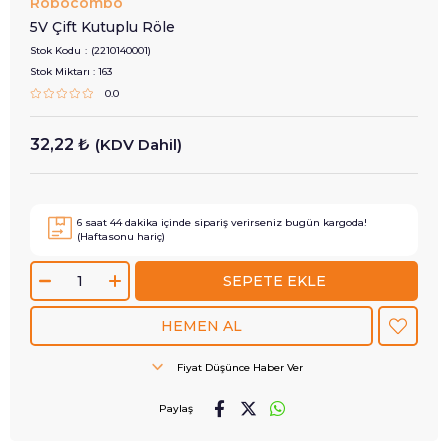
Robocombo
5V Çift Kutuplu Röle
Stok Kodu
(2210140001)
Stok Miktarı
:
163
0.0
32,22 ₺
(KDV Dahil)
6
saat
44
dakika içinde sipariş verirseniz
bugün
kargoda!
(Haftasonu hariç)
Fiyat Düşünce Haber Ver
Paylaş