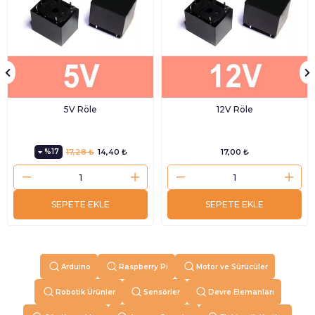
5V Röle
12V Röle
%17
17,28 ₺
14,40 ₺
17,00 ₺
SEPETE EKLE
SEPETE EKLE
Arduino
Raspberry Pi
Motor ve Sürücüler
Robotik Ürünler
Sensörler
Devre Elemanları