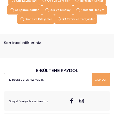
Güç Kaynakları
Araç ve Gereçler
Elektronik Kartlar
Geliştirme Kartları
LCD ve Display
Kablosuz İletişim
Drone ve Bileşenler
3D Yazıcı ve Tarayıcılar
Son İnceledikleriniz
E-BÜLTENE KAYDOL
GÖNDER
Sosyal Medya Hesaplarımız