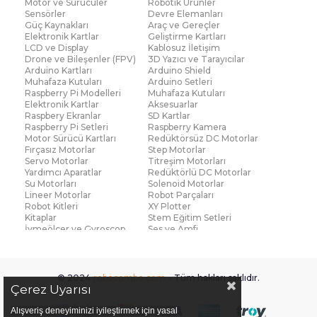
Motor ve Sürücüler
Robotik Ürünler
Sensörler
Devre Elemanları
Güç Kaynakları
Araç ve Gereçler
Elektronik Kartlar
Geliştirme Kartları
LCD ve Display
Kablosuz İletişim
Drone ve Bileşenler (FPV)
3D Yazıcı ve Tarayıcılar
Arduino Kartları
Arduino Shield
Muhafaza Kutuları
Arduino Setleri
Raspberry Pi Modelleri
Muhafaza Kutuları
Elektronik Kartlar
Aksesuarlar
Raspbery Ekranlar
SD Kartlar
Raspberry Pi Setleri
Raspberry Kamera
Motor Sürücü Kartları
Redüktörsüz DC Motorlar
Fırçasız Motorlar
Step Motorlar
Servo Motorlar
Titreşim Motorları
Yardımcı Aparatlar
Redüktörlü DC Motorlar
Su Motorları
Solenoid Motorlar
Lineer Motorlar
Robot Parçaları
Robot Kitleri
XY Plotter
Kitaplar
Stem Eğitim Setleri
İvmeölçer ve Gyroscop
Ses ve Amfi
Su Seviye ve Yağmur
Parmak İzi Modülleri
Sensörü
Çoklu Sensör Kartları (IMU)
Medikal
Voltaj ve Akım
Titreşim
© 2024
robocombo.com
- Tüm hakları saklıdır.
Basınç ve Kuvvet
Gaz
Çerez Uyarısı
Manyetik ve Hall Effect
Işık ve Renk
Mesafe, Çizgi ve Hareket
Sıcaklık ve Nem
Alışveriş deneyiminizi iyileştirmek için yasal