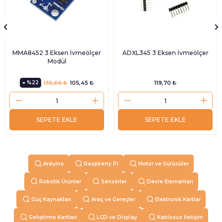
MMA8452 3 Eksen İvmeölçer
ADXL345 3 Eksen İvmeölçer
Modül
%22
135,66 ₺
105,45 ₺
119,70 ₺
SEPETE EKLE
SEPETE EKLE
Arduino
Raspberry Pi
Motor ve Sürücüler
Robotik Ürünler
Sensörler
Devre Elemanları
Güç Kaynakları
Araç ve Gereçler
Elektronik Kartlar
Geliştirme Kartları
LCD ve Display
Kablosuz İletişim