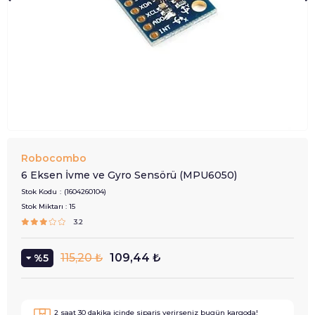
Robocombo
6 Eksen İvme ve Gyro Sensörü (MPU6050)
Stok Kodu
(1604260104)
Stok Miktarı
:
15
3.2
115,20 ₺
109,44 ₺
5
2
saat
30
dakika içinde sipariş verirseniz
bugün
kargoda!