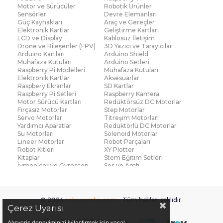
Motor ve Sürücüler
Robotik Ürünler
Sensörler
Devre Elemanları
Güç Kaynakları
Araç ve Gereçler
Elektronik Kartlar
Geliştirme Kartları
LCD ve Display
Kablosuz İletişim
Drone ve Bileşenler (FPV)
3D Yazıcı ve Tarayıcılar
Arduino Kartları
Arduino Shield
Muhafaza Kutuları
Arduino Setleri
Raspberry Pi Modelleri
Muhafaza Kutuları
Elektronik Kartlar
Aksesuarlar
Raspbery Ekranlar
SD Kartlar
Raspberry Pi Setleri
Raspberry Kamera
Motor Sürücü Kartları
Redüktörsüz DC Motorlar
Fırçasız Motorlar
Step Motorlar
Servo Motorlar
Titreşim Motorları
Yardımcı Aparatlar
Redüktörlü DC Motorlar
Su Motorları
Solenoid Motorlar
Lineer Motorlar
Robot Parçaları
Robot Kitleri
XY Plotter
Kitaplar
Stem Eğitim Setleri
İvmeölçer ve Gyroscop
Ses ve Amfi
Su Seviye ve Yağmur
Parmak İzi Modülleri
Sensörü
Çoklu Sensör Kartları (IMU)
Medikal
Voltaj ve Akım
Titreşim
© 2024
robocombo.com
- Tüm hakları saklıdır.
Basınç ve Kuvvet
Gaz
Çerez Uyarısı
Manyetik ve Hall Effect
Işık ve Renk
Mesafe, Çizgi ve Hareket
Sıcaklık ve Nem