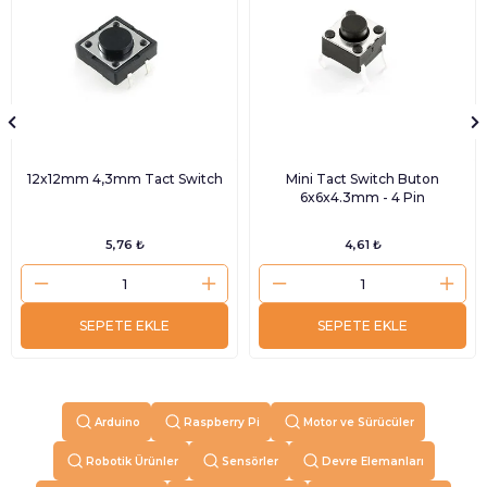
12x12mm 4,3mm Tact Switch
Mini Tact Switch Buton
6x6x4.3mm - 4 Pin
5,76 ₺
4,61 ₺
SEPETE EKLE
SEPETE EKLE
Arduino
Raspberry Pi
Motor ve Sürücüler
Robotik Ürünler
Sensörler
Devre Elemanları