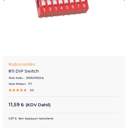
Robocombo
8'li DIP Switch
Stok Kodu
(1605200024)
Stok Miktarı
:
171
5.0
11,59 ₺
(KDV Dahil)
0,97 ₺
'den başlayan taksitlerle