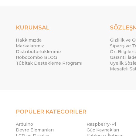
KURUMSAL
SÖZLEŞ
Hakkımızda
Gizlilik ve 
Markalarımız
Sipariş ve T
Distribütörlüklerimiz
Ön Bilgile
Robocombo BLOG
Garanti, İad
Tübitak Destekleme Programı
Üyelik Sözl
Mesafeli Sa
POPÜLER KATEGORİLER
Arduino
Raspberry-Pi
Devre Elemanları
Güç Kaynakları
LCD ve Display
Kablosuz İletişim