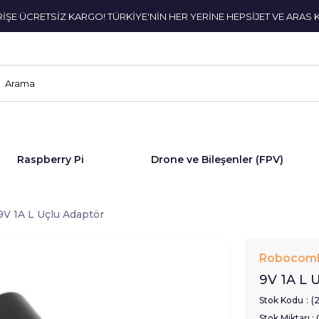
ERİŞE ÜCRETSİZ KARGO! TÜRKİYE'NİN HER YERİNE HEPSİJET VE ARAS 
Raspberry Pi
Drone ve Bileşenler (FPV)
9V 1A L Uçlu Adaptör
Robocom
9V 1A L 
Stok Kodu
(
Stok Miktarı
: