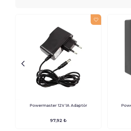
Powermaster 12V 1A Adaptör
Powe
97,92 ₺