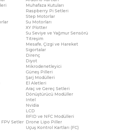
eri
Muhafaza Kutuları
Raspberry Pi Setleri
Step Motorlar
rlar
Su Motorları
XY Plotter
Su Seviye ve Yağmur Sensörü
Titreşim
Mesafe, Çizgi ve Hareket
Sigortalar
Direnç
Diyot
Mikrodenetleyici
Güneş Pilleri
Şarj Modülleri
i
El Aletleri
Araç ve Gereç Setleri
Dönüştürücü Modüller
Intel
Nvidia
LCD
RFID ve NFC Modülleri
 FPV Setler
Drone Lipo Piller
Uçuş Kontrol Kartları (FC)