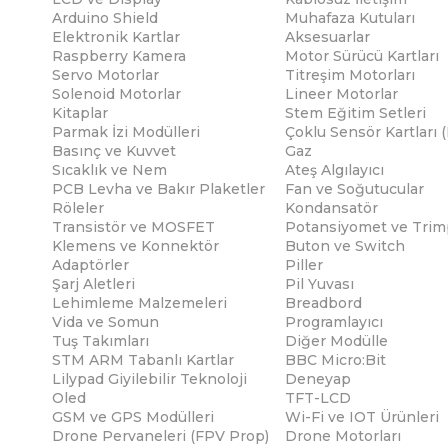
Arduino Shield
Muhafaza Kutuları
Elektronik Kartlar
Aksesuarlar
Raspberry Kamera
Motor Sürücü Kartları
Servo Motorlar
Titreşim Motorları
Solenoid Motorlar
Lineer Motorlar
Kitaplar
Stem Eğitim Setleri
Parmak İzi Modülleri
Çoklu Sensör Kartları 
Basınç ve Kuvvet
Gaz
Sıcaklık ve Nem
Ateş Algılayıcı
PCB Levha ve Bakır Plaketler
Fan ve Soğutucular
Röleler
Kondansatör
Transistör ve MOSFET
Potansiyomet ve Trim
Klemens ve Konnektör
Buton ve Switch
Adaptörler
Piller
Şarj Aletleri
Pil Yuvası
Lehimleme Malzemeleri
Breadbord
Vida ve Somun
Programlayıcı
Tuş Takımları
Diğer Modülle
STM ARM Tabanlı Kartlar
BBC Micro:Bit
Lilypad Giyilebilir Teknoloji
Deneyap
Oled
TFT-LCD
GSM ve GPS Modülleri
Wi-Fi ve IOT Ürünleri
Drone Pervaneleri (FPV Prop)
Drone Motorları