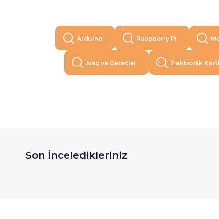
Arduino
Raspberry Pi
Mo
Araç ve Gereçler
Elektronik Kart
Son İnceledikleriniz