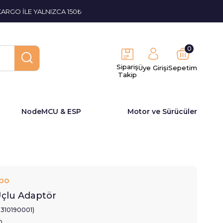
KARGO İLE YALNIZCA 150₺
0
Sipariş
Üye Girişi
Sepetim
Takip
NodeMCU & ESP
Motor ve Sürücüler
bo
Uçlu Adaptör
2310190001)
0