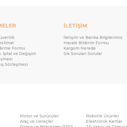
MELER
İLETİŞİM
Güvenlik
İletişim ve Banka Bilgilerimiz
eslimat
Havale Bildirim Formu
ndirme Formu
Kargom Nerede
e, İptal ve Değişim
Sık Sorulan Sorular
eşmesi
tış Sözleşmesi
Motor ve Sürücüler
Robotik Ürünler
Araç ve Gereçler
Elektronik Kartlar
Drone ve Bileşenler (FPV)
3D Yazıcı ve Tarayıcı