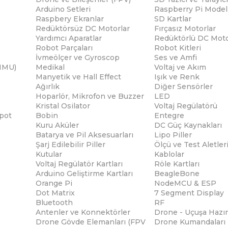
Arduino Setleri
Raspberry Pi Modell
Raspbery Ekranlar
SD Kartlar
Redüktörsüz DC Motorlar
Fırçasız Motorlar
Yardımcı Aparatlar
Redüktörlü DC Moto
Robot Parçaları
Robot Kitleri
İvmeölçer ve Gyroscop
Ses ve Amfi
(IMU)
Medikal
Voltaj ve Akım
Manyetik ve Hall Effect
Işık ve Renk
Ağırlık
Diğer Sensörler
Hoparlör, Mikrofon ve Buzzer
LED
Kristal Osilator
Voltaj Regülatörü
pot
Bobin
Entegre
Kuru Aküler
DC Güç Kaynakları
Batarya ve Pil Aksesuarları
Lipo Piller
Şarj Edilebilir Piller
Ölçü ve Test Aletler
Kutular
Kablolar
Voltaj Regülatör Kartları
Röle Kartları
Arduino Geliştirme Kartları
BeagleBone
Orange Pi
NodeMCU & ESP
Dot Matrix
7 Segment Display
Bluetooth
RF
Antenler ve Konnektörler
Drone - Uçuşa Hazır
Drone Gövde Elemanları (FPV
Drone Kumandaları