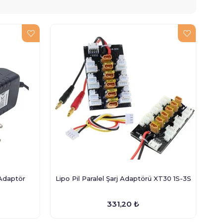
Adaptör
Lipo Pil Paralel Şarj Adaptörü XT30 1S-3S
331,20 ₺