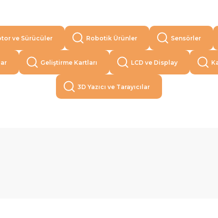
tor ve Sürücüler
Robotik Ürünler
Sensörler
lar
Geliştirme Kartları
LCD ve Display
Ka
3D Yazıcı ve Tarayıcılar