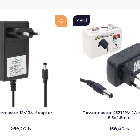
YENI
ÜRÜN
rmaster 12V 3A Adaptör
Powermaster 4531 12V 2A 
5.5x2.5mm
259,20 ₺
158,40 ₺