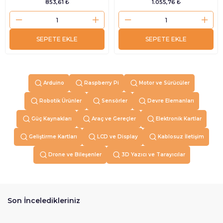
853,61 ₺
1.055,76 ₺
SEPETE EKLE
SEPETE EKLE
Arduino
Raspberry Pi
Motor ve Sürücüler
Robotik Ürünler
Sensörler
Devre Elemanları
Güç Kaynakları
Araç ve Gereçler
Elektronik Kartlar
Geliştirme Kartları
LCD ve Display
Kablosuz İletişim
Drone ve Bileşenler
3D Yazıcı ve Tarayıcılar
Son İnceledikleriniz