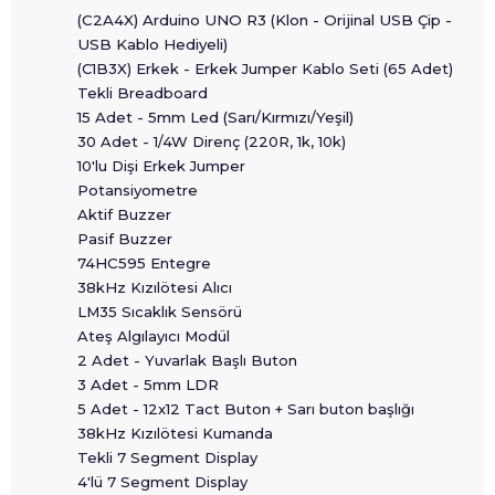
(C2A4X) Arduino UNO R3 (Klon - Orijinal USB Çip -
USB Kablo Hediyeli)
(C1B3X) Erkek - Erkek Jumper Kablo Seti (65 Adet)
Tekli Breadboard
15 Adet - 5mm Led (Sarı/Kırmızı/Yeşil)
30 Adet - 1/4W Direnç (220R, 1k, 10k)
10'lu Dişi Erkek Jumper
Potansiyometre
Aktif Buzzer
Pasif Buzzer
74HC595 Entegre
38kHz Kızılötesi Alıcı
LM35 Sıcaklık Sensörü
Ateş Algılayıcı Modül
2 Adet - Yuvarlak Başlı Buton
3 Adet - 5mm LDR
5 Adet - 12x12 Tact Buton + Sarı buton başlığı
38kHz Kızılötesi Kumanda
Tekli 7 Segment Display
4'lü 7 Segment Display