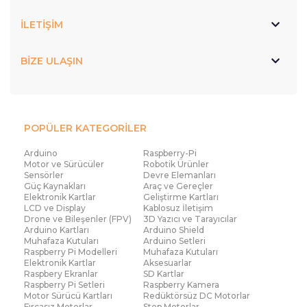
İLETİŞİM
BİZE ULAŞIN
POPÜLER KATEGORİLER
Arduino
Raspberry-Pi
Motor ve Sürücüler
Robotik Ürünler
Sensörler
Devre Elemanları
Güç Kaynakları
Araç ve Gereçler
Elektronik Kartlar
Geliştirme Kartları
LCD ve Display
Kablosuz İletişim
Drone ve Bileşenler (FPV)
3D Yazıcı ve Tarayıcılar
Arduino Kartları
Arduino Shield
Muhafaza Kutuları
Arduino Setleri
Raspberry Pi Modelleri
Muhafaza Kutuları
Elektronik Kartlar
Aksesuarlar
Raspbery Ekranlar
SD Kartlar
Raspberry Pi Setleri
Raspberry Kamera
Motor Sürücü Kartları
Redüktörsüz DC Motorlar
Fırçasız Motorlar
Step Motorlar