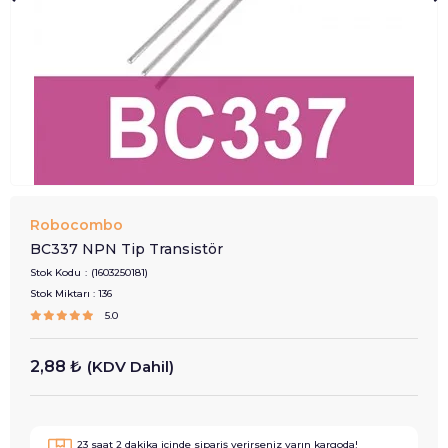
Robocombo
BC337 NPN Tip Transistör
Stok Kodu
(1603250181)
Stok Miktarı
:
136
5.0
2,88 ₺
(KDV Dahil)
23
saat
2
dakika içinde sipariş verirseniz
yarın
kargoda!