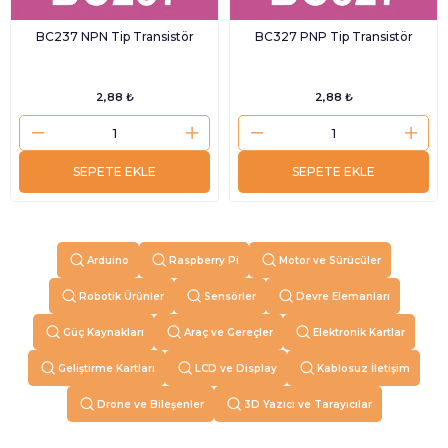
BC237 NPN Tip Transistör
BC327 PNP Tip Transistör
2,88 ₺
2,88 ₺
SEPETE EKLE
SEPETE EKLE
Arduino
Raspberry Pi
Motor ve Sürücüler
Robotik Ürünler
Sensörler
Devre Elemanları
Güç Kaynakları
Araç ve Gereçler
Elektronik Kartlar
Geliştirme Kartları
LCD ve Display
Kablosuz İletişim
Drone ve Bileşenler
3D Yazıcı ve Tarayıcılar