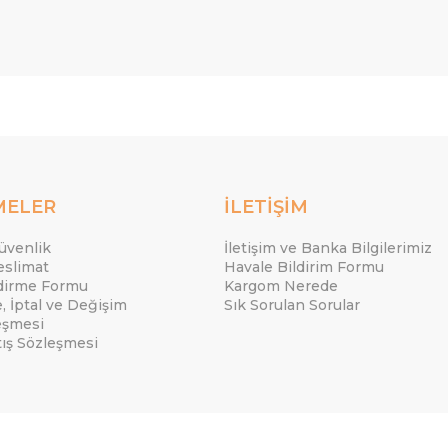
MELER
İLETİŞİM
Güvenlik
İletişim ve Banka Bilgilerimiz
eslimat
Havale Bildirim Formu
ndirme Formu
Kargom Nerede
e, İptal ve Değişim
Sık Sorulan Sorular
eşmesi
tış Sözleşmesi