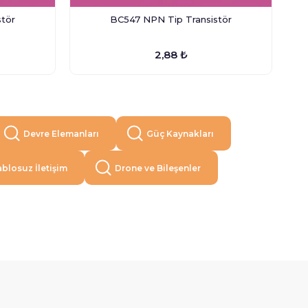
tör
BC547 NPN Tip Transistör
2,88 ₺
Devre Elemanları
Güç Kaynakları
blosuz İletişim
Drone ve Bileşenler