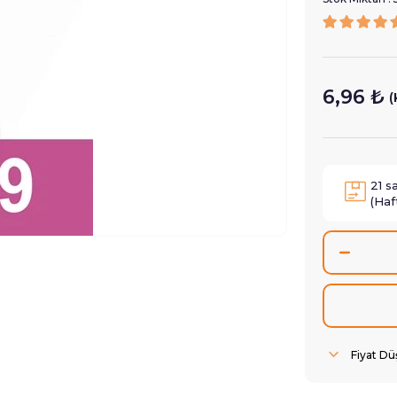
6,96 ₺
(
21
s
(Haf
Fiyat D