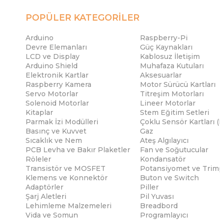
POPÜLER KATEGORİLER
Arduino
Raspberry-Pi
Devre Elemanları
Güç Kaynakları
LCD ve Display
Kablosuz İletişim
Arduino Shield
Muhafaza Kutuları
Elektronik Kartlar
Aksesuarlar
Raspberry Kamera
Motor Sürücü Kartları
Servo Motorlar
Titreşim Motorları
Solenoid Motorlar
Lineer Motorlar
Kitaplar
Stem Eğitim Setleri
Parmak İzi Modülleri
Çoklu Sensör Kartları 
Basınç ve Kuvvet
Gaz
Sıcaklık ve Nem
Ateş Algılayıcı
PCB Levha ve Bakır Plaketler
Fan ve Soğutucular
Röleler
Kondansatör
Transistör ve MOSFET
Potansiyomet ve Trim
Klemens ve Konnektör
Buton ve Switch
Adaptörler
Piller
Şarj Aletleri
Pil Yuvası
Lehimleme Malzemeleri
Breadbord
Vida ve Somun
Programlayıcı