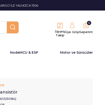
KARGO İLE YALNIZCA 150₺
0
Sipariş
Üye Girişi
Sepetim
Takip
NodeMCU & ESP
Motor ve Sürücüler
bo
ansistör
1603250184)
506