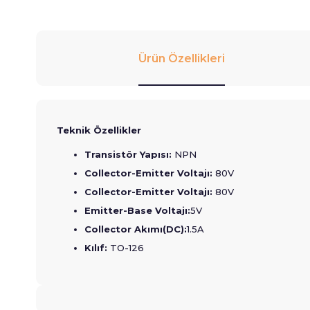
Ürün Özellikleri
Teknik Özellikler
Transistör Yapısı:
NPN
Collector-Emitter Voltajı:
80V
Collector-Emitter Voltajı:
80V
Emitter-Base Voltajı:
5V
Collector Akımı(DC):
1.5A
Kılıf:
TO-126