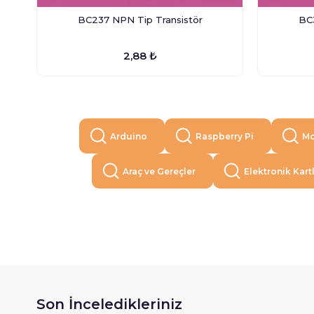
BC237 NPN Tip Transistör
BC
2,88 ₺
Arduino
Raspberry Pi
Mo
Araç ve Gereçler
Elektronik Kart
Son İnceledikleriniz