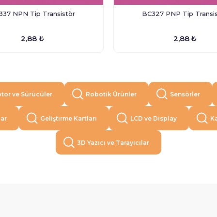
337 NPN Tip Transistör
BC327 PNP Tip Transis
2,88 ₺
2,88 ₺
tor ve Sürücüler
Robotik Ürünler
Sensörler
lar
Geliştirme Kartları
LCD ve Display
Ka
3D Yazıcı ve Tarayıcılar