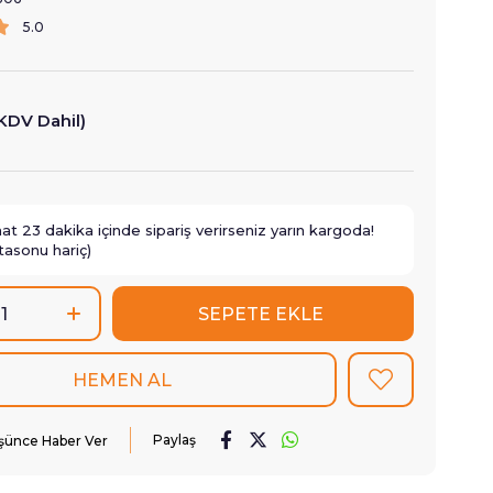
5.0
KDV Dahil)
aat
23
dakika içinde sipariş verirseniz
yarın
kargoda!
tasonu hariç)
Paylaş
üşünce Haber Ver