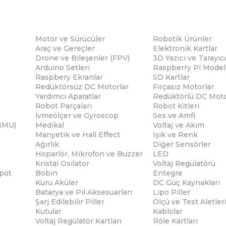
Motor ve Sürücüler
Robotik Ürünler
Araç ve Gereçler
Elektronik Kartlar
Drone ve Bileşenler (FPV)
3D Yazıcı ve Tarayıcı
Arduino Setleri
Raspberry Pi Modell
Raspbery Ekranlar
SD Kartlar
Redüktörsüz DC Motorlar
Fırçasız Motorlar
Yardımcı Aparatlar
Redüktörlü DC Moto
Robot Parçaları
Robot Kitleri
İvmeölçer ve Gyroscop
Ses ve Amfi
(IMU)
Medikal
Voltaj ve Akım
Manyetik ve Hall Effect
Işık ve Renk
Ağırlık
Diğer Sensörler
Hoparlör, Mikrofon ve Buzzer
LED
Kristal Osilator
Voltaj Regülatörü
pot
Bobin
Entegre
Kuru Aküler
DC Güç Kaynakları
Batarya ve Pil Aksesuarları
Lipo Piller
Şarj Edilebilir Piller
Ölçü ve Test Aletler
Kutular
Kablolar
Voltaj Regülatör Kartları
Röle Kartları