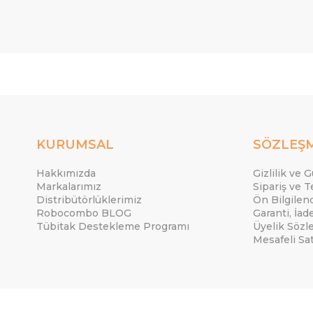
KURUMSAL
SÖZLEŞ
Hakkımızda
Gizlilik ve 
Markalarımız
Sipariş ve T
Distribütörlüklerimiz
Ön Bilgile
Robocombo BLOG
Garanti, İad
Tübitak Destekleme Programı
Üyelik Sözl
Mesafeli Sa