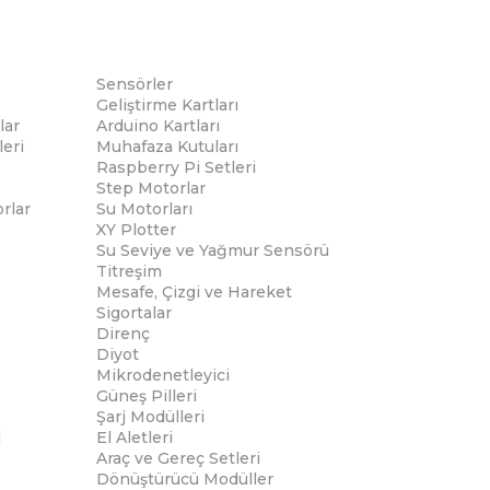
Sensörler
Geliştirme Kartları
lar
Arduino Kartları
eri
Muhafaza Kutuları
Raspberry Pi Setleri
Step Motorlar
rlar
Su Motorları
XY Plotter
Su Seviye ve Yağmur Sensörü
Titreşim
Mesafe, Çizgi ve Hareket
Sigortalar
Direnç
Diyot
Mikrodenetleyici
Güneş Pilleri
Şarj Modülleri
i
El Aletleri
Araç ve Gereç Setleri
Dönüştürücü Modüller