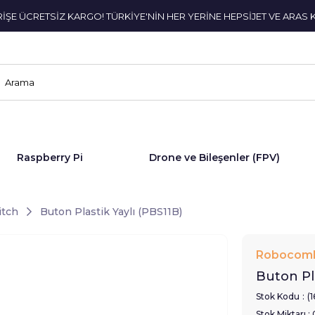
ERİŞE ÜCRETSİZ KARGO! TÜRKİYE'NİN HER YERİNE HEPSİJET VE ARAS 
Raspberry Pi
Drone ve Bileşenler (FPV)
itch
Buton Plastik Yaylı (PBS11B)
Robocom
Buton Pla
Stok Kodu
(
Stok Miktarı
: