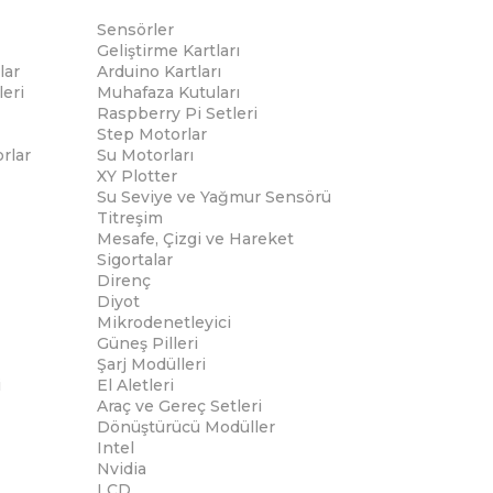
Sensörler
Geliştirme Kartları
lar
Arduino Kartları
eri
Muhafaza Kutuları
Raspberry Pi Setleri
Step Motorlar
rlar
Su Motorları
XY Plotter
Su Seviye ve Yağmur Sensörü
Titreşim
Mesafe, Çizgi ve Hareket
Sigortalar
Direnç
Diyot
Mikrodenetleyici
Güneş Pilleri
Şarj Modülleri
i
El Aletleri
Araç ve Gereç Setleri
Dönüştürücü Modüller
Intel
Nvidia
LCD