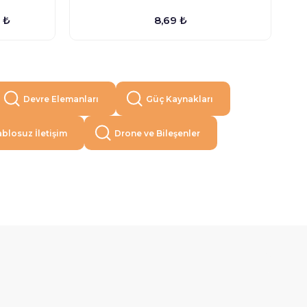
 ₺
8,69 ₺
Devre Elemanları
Güç Kaynakları
blosuz İletişim
Drone ve Bileşenler