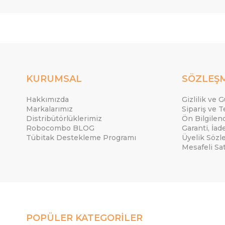
KURUMSAL
SÖZLEŞ
Hakkımızda
Gizlilik ve 
Markalarımız
Sipariş ve T
Distribütörlüklerimiz
Ön Bilgile
Robocombo BLOG
Garanti, İad
Tübitak Destekleme Programı
Üyelik Sözl
Mesafeli Sa
POPÜLER KATEGORİLER