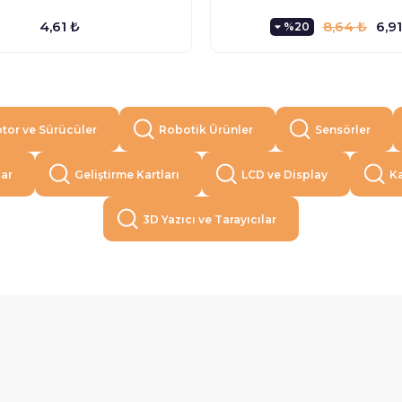
4,61 ₺
8,64 ₺
6,91
%20
tor ve Sürücüler
Robotik Ürünler
Sensörler
lar
Geliştirme Kartları
LCD ve Display
Ka
3D Yazıcı ve Tarayıcılar