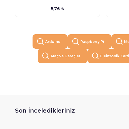
5,76 ₺
Arduino
Raspberry Pi
Mo
Araç ve Gereçler
Elektronik Kart
Son İnceledikleriniz