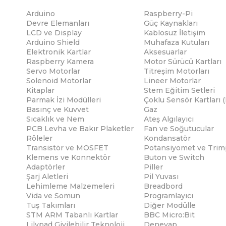
Arduino
Raspberry-Pi
Devre Elemanları
Güç Kaynakları
LCD ve Display
Kablosuz İletişim
Arduino Shield
Muhafaza Kutuları
Elektronik Kartlar
Aksesuarlar
Raspberry Kamera
Motor Sürücü Kartları
Servo Motorlar
Titreşim Motorları
Solenoid Motorlar
Lineer Motorlar
Kitaplar
Stem Eğitim Setleri
Parmak İzi Modülleri
Çoklu Sensör Kartları 
Basınç ve Kuvvet
Gaz
Sıcaklık ve Nem
Ateş Algılayıcı
PCB Levha ve Bakır Plaketler
Fan ve Soğutucular
Röleler
Kondansatör
Transistör ve MOSFET
Potansiyomet ve Trim
Klemens ve Konnektör
Buton ve Switch
Adaptörler
Piller
Şarj Aletleri
Pil Yuvası
Lehimleme Malzemeleri
Breadbord
Vida ve Somun
Programlayıcı
Tuş Takımları
Diğer Modülle
STM ARM Tabanlı Kartlar
BBC Micro:Bit
Lilypad Giyilebilir Teknoloji
Deneyap