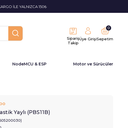
KARGO İLE YALNIZCA 150₺
0
Sipariş
Üye Girişi
Sepetim
Takip
NodeMCU & ESP
Motor ve Sürücüler
bo
stik Yaylı (PBS11B)
1605200030)
0