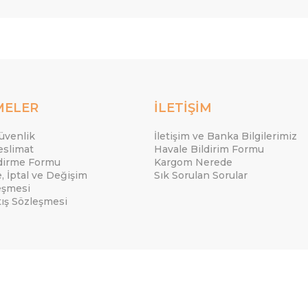
MELER
İLETİŞİM
Güvenlik
İletişim ve Banka Bilgilerimiz
eslimat
Havale Bildirim Formu
ndirme Formu
Kargom Nerede
e, İptal ve Değişim
Sık Sorulan Sorular
eşmesi
tış Sözleşmesi