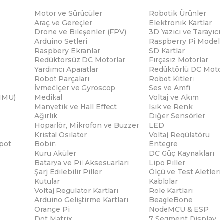
Motor ve Sürücüler
Robotik Ürünler
Araç ve Gereçler
Elektronik Kartlar
Drone ve Bileşenler (FPV)
3D Yazıcı ve Tarayıcı
Arduino Setleri
Raspberry Pi Modell
Raspbery Ekranlar
SD Kartlar
Redüktörsüz DC Motorlar
Fırçasız Motorlar
Yardımcı Aparatlar
Redüktörlü DC Moto
Robot Parçaları
Robot Kitleri
İvmeölçer ve Gyroscop
Ses ve Amfi
(IMU)
Medikal
Voltaj ve Akım
Manyetik ve Hall Effect
Işık ve Renk
Ağırlık
Diğer Sensörler
Hoparlör, Mikrofon ve Buzzer
LED
Kristal Osilator
Voltaj Regülatörü
pot
Bobin
Entegre
Kuru Aküler
DC Güç Kaynakları
Batarya ve Pil Aksesuarları
Lipo Piller
Şarj Edilebilir Piller
Ölçü ve Test Aletler
Kutular
Kablolar
Voltaj Regülatör Kartları
Röle Kartları
Arduino Geliştirme Kartları
BeagleBone
Orange Pi
NodeMCU & ESP
Dot Matrix
7 Segment Display