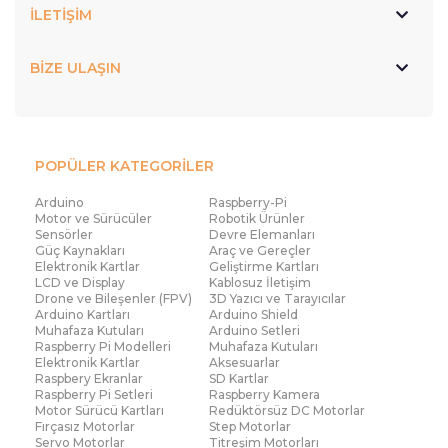
İLETİŞİM
BİZE ULAŞIN
POPÜLER KATEGORİLER
Arduino
Raspberry-Pi
Motor ve Sürücüler
Robotik Ürünler
Sensörler
Devre Elemanları
Güç Kaynakları
Araç ve Gereçler
Elektronik Kartlar
Geliştirme Kartları
LCD ve Display
Kablosuz İletişim
Drone ve Bileşenler (FPV)
3D Yazıcı ve Tarayıcılar
Arduino Kartları
Arduino Shield
Muhafaza Kutuları
Arduino Setleri
Raspberry Pi Modelleri
Muhafaza Kutuları
Elektronik Kartlar
Aksesuarlar
Raspbery Ekranlar
SD Kartlar
Raspberry Pi Setleri
Raspberry Kamera
Motor Sürücü Kartları
Redüktörsüz DC Motorlar
Fırçasız Motorlar
Step Motorlar
Servo Motorlar
Titreşim Motorları