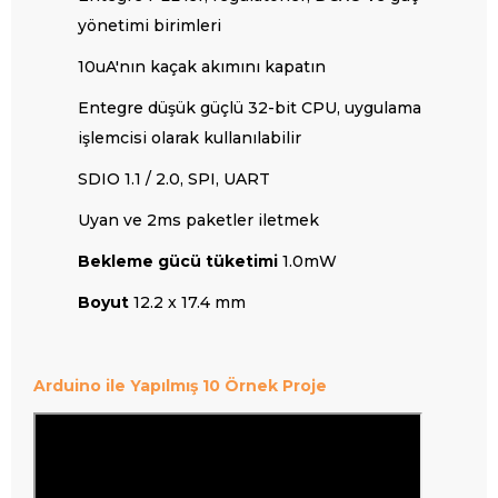
yönetimi birimleri
10uA'nın kaçak akımını kapatın
Entegre düşük güçlü 32-bit CPU, uygulama
işlemcisi olarak kullanılabilir
SDIO 1.1 / 2.0, SPI, UART
Uyan ve 2ms paketler iletmek
Bekleme gücü tüketimi
1.0mW
Boyut
12.2 x 17.4 mm
Arduino ile Y
apılmış 10 Örnek Proje