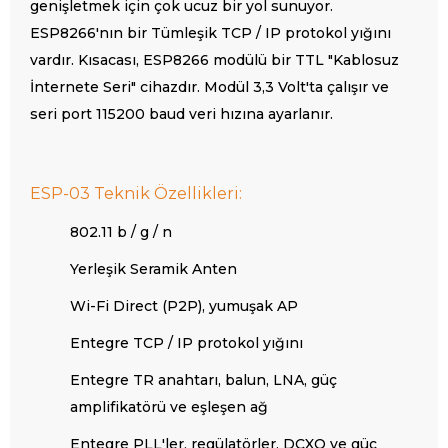
genişletmek için çok ucuz bir yol sunuyor.
ESP8266'nın bir Tümleşik TCP / IP protokol yığını
vardır. Kısacası, ESP8266 modülü bir TTL "Kablosuz
İnternete Seri" cihazdır. Modül 3,3 Volt'ta çalışır ve
seri port 115200 baud veri hızına ayarlanır.
ESP-03 Teknik Özellikleri:
802.11 b / g / n
Yerleşik Seramik Anten
Wi-Fi Direct (P2P), yumuşak AP
Entegre TCP / IP protokol yığını
Entegre TR anahtarı, balun, LNA, güç
amplifikatörü ve eşleşen ağ
Entegre PLL'ler, regülatörler, DCXO ve güç