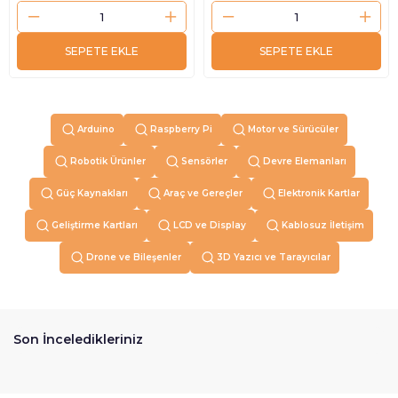
SEPETE EKLE
SEPETE EKLE
Arduino
Raspberry Pi
Motor ve Sürücüler
Robotik Ürünler
Sensörler
Devre Elemanları
Güç Kaynakları
Araç ve Gereçler
Elektronik Kartlar
Geliştirme Kartları
LCD ve Display
Kablosuz İletişim
Drone ve Bileşenler
3D Yazıcı ve Tarayıcılar
Son İnceledikleriniz