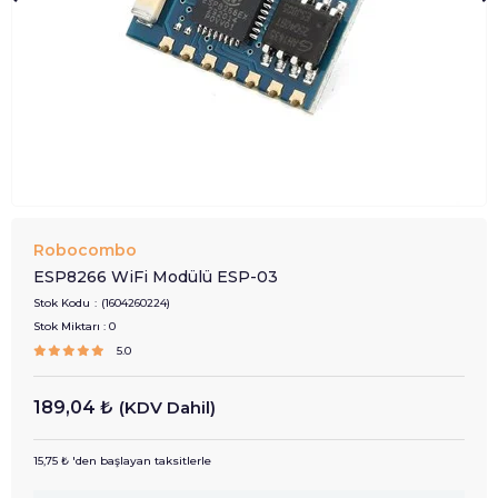
Robocombo
ESP8266 WiFi Modülü ESP-03
Stok Kodu
(1604260224)
Stok Miktarı
:
0
5.0
189,04 ₺
(KDV Dahil)
15,75 ₺
'den başlayan taksitlerle