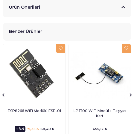
Ürün Önerileri
Benzer Ürünler
ESP8266 WiFi Modülü ESP-01
LPT100 WiFi Modül + Taşıyıcı
Kart
%4
71,25 ₺
68,40 ₺
655,12 ₺