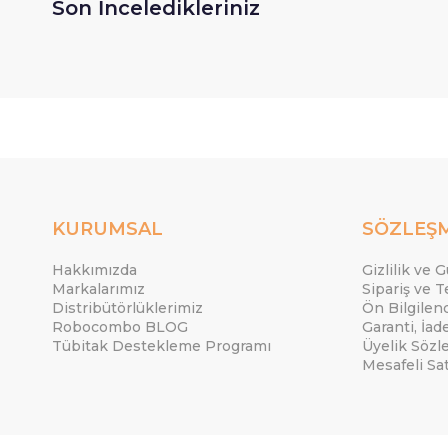
Son İnceledikleriniz
KURUMSAL
SÖZLEŞ
Hakkımızda
Gizlilik ve 
Markalarımız
Sipariş ve T
Distribütörlüklerimiz
Ön Bilgile
Robocombo BLOG
Garanti, İad
Tübitak Destekleme Programı
Üyelik Sözl
Mesafeli Sa