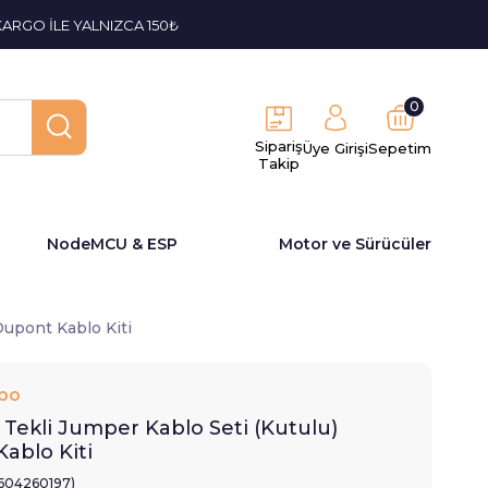
KARGO İLE YALNIZCA 150₺
0
Sipariş
Üye Girişi
Sepetim
Takip
NodeMCU & ESP
Motor ve Sürücüler
Dupont Kablo Kiti
bo
 Tekli Jumper Kablo Seti (Kutulu)
ablo Kiti
1604260197)