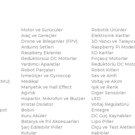
Motor ve Sürücüler
Robotik Ürünler
Araç ve Gereçler
Elektronik Kartlar
Drone ve Bileşenler (FPV)
3D Yazıcı ve Tarayıcı
Arduino Setleri
Raspberry Pi Modell
Raspbery Ekranlar
SD Kartlar
Redüktörsüz DC Motorlar
Fırçasız Motorlar
Yardımcı Aparatlar
Redüktörlü DC Moto
Robot Parçaları
Robot Kitleri
İvmeölçer ve Gyroscop
Ses ve Amfi
(IMU)
Medikal
Voltaj ve Akım
Manyetik ve Hall Effect
Işık ve Renk
Ağırlık
Diğer Sensörler
Hoparlör, Mikrofon ve Buzzer
LED
Kristal Osilator
Voltaj Regülatörü
pot
Bobin
Entegre
Kuru Aküler
DC Güç Kaynakları
Batarya ve Pil Aksesuarları
Lipo Piller
Şarj Edilebilir Piller
Ölçü ve Test Aletler
Kutular
Kablolar