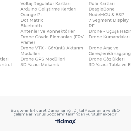
Voltaj Regülatör Kartları
Röle Kartları
Arduino Geliştirme Kartları
BeagleBone
Orange Pi
NodeMCU & ESP
Dot Matrix
7 Segment Display
Bluetooth
RF
Antenler ve Konnektörler
Drone - Uçuşa Hazır
Drone Gövde Elemanları (FPV
Drone Kumandaları
Frame)
Drone VTX - Görüntü Aktarım
Drone Araç ve
Modülleri
Gereçleri/drnag.png
tleri
Drone GPS Modülleri
Drone Gözlükleri
ontrol
3D Yazıcı Mekanik
3D Yazıcı Tabla ve 
Bu sitenin
E-ticaret Danışmanlığı
,
Dijital Pazarlama
ve
SEO
çalışmaları
Yunus Sözdemir
tarafından yürütülmektedir.