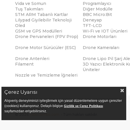
Vida ve Somun
Programlayıcı
Tuş Takımları
Diğer Modülle
STM ARM Tabanlı Kartlar
BBC Micro:Bit
Lilypad Giyilebilir Teknoloji
Deneyap
Oled
TFT-LCD
GSM ve GPS Modülleri
Wi-Fi ve IOT Ürünleri
Drone Pervaneleri (FPV Prop)
Drone Motorları
Drone Motor Sürücüler (ESC)
Drone Kameraları
Drone Antenleri
Drone Lipo Pil Şarj Ale
Filament
3D Yazıcı Elektronik K
Üniteler
Nozzle ve Temizleme İğneleri
Çerez Uyarısı
Alışveriş deneyiminizi iyileştirmek için yasal düzenlemelere uygun çerezler
(cookies) kullanıyoruz. Detaylı bilgiye
Gizlilik ve Çerez Politikası
sayfamızdan erişebilirsiniz.
© 2024
robocombo.com
- Tüm hakları saklıdır.