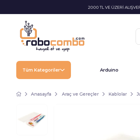
2000 TL VE ÜZERİ ALIŞV
Tüm Kategoriler
Arduino
Anasayfa
Araç ve Gereçler
Kablolar
J