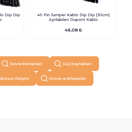
o Dişi Dişi
40 Pin Jumper Kablo Dişi Dişi (30cm)
65
o
Ayrılabilen Dupont Kablo
46,08 ₺
Devre Elemanları
Güç Kaynakları
blosuz İletişim
Drone ve Bileşenler