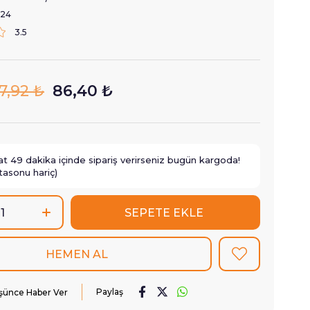
124
3.5
7,92 ₺
86,40 ₺
at
49
dakika içinde sipariş verirseniz
bugün
kargoda!
tasonu hariç)
Paylaş
üşünce Haber Ver