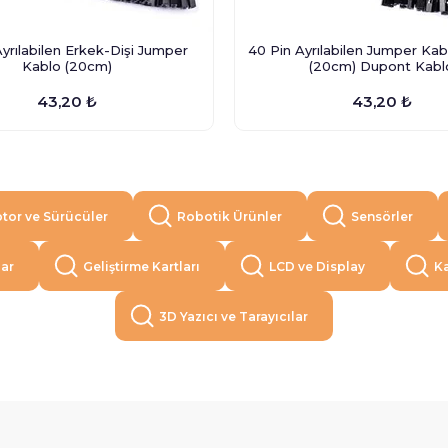
yrılabilen Erkek-Dişi Jumper
40 Pin Ayrılabilen Jumper Kabl
Kablo (20cm)
(20cm) Dupont Kabl
43,20 ₺
43,20 ₺
tor ve Sürücüler
Robotik Ürünler
Sensörler
lar
Geliştirme Kartları
LCD ve Display
Ka
3D Yazıcı ve Tarayıcılar