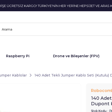
ERİŞE ÜCRETSİZ KARGO! TÜRKİYE'NİN HER YERİNE HEPSİJET VE ARAS 
Raspberry Pi
Drone ve Bileşenler (FPV)
umper Kablolar
140 Adet Tekli Jumper Kablo Seti (Kutulu) 
Robocom
140 Adet
Dupont K
Stok Kodu
(