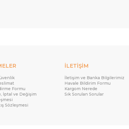
MELER
İLETİŞİM
Güvenlik
İletişim ve Banka Bilgilerimiz
eslimat
Havale Bildirim Formu
ndirme Formu
Kargom Nerede
e, İptal ve Değişim
Sık Sorulan Sorular
eşmesi
tış Sözleşmesi