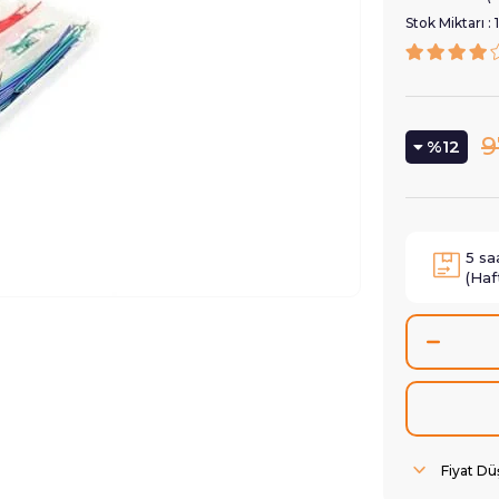
Stok Miktarı
:
9
12
5
sa
(Haf
Fiyat D