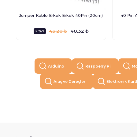
Jumper Kablo Erkek Erkek 40Pin (20cm)
40 Pin A
43,20 ₺
40,32 ₺
%7
Arduino
Raspberry Pi
Mo
Araç ve Gereçler
Elektronik Kart