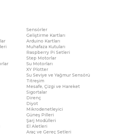
Sensörler
Geliştirme Kartları
lar
Arduino Kartları
eri
Muhafaza Kutuları
Raspberry Pi Setleri
Step Motorlar
rlar
Su Motorları
XY Plotter
Su Seviye ve Yağmur Sensörü
Titreşim
Mesafe, Çizgi ve Hareket
Sigortalar
Direnç
Diyot
Mikrodenetleyici
Güneş Pilleri
Şarj Modülleri
i
El Aletleri
Araç ve Gereç Setleri