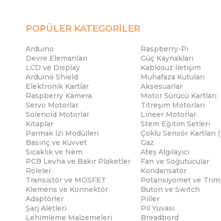
POPÜLER KATEGORİLER
Arduino
Raspberry-Pi
Devre Elemanları
Güç Kaynakları
LCD ve Display
Kablosuz İletişim
Arduino Shield
Muhafaza Kutuları
Elektronik Kartlar
Aksesuarlar
Raspberry Kamera
Motor Sürücü Kartları
Servo Motorlar
Titreşim Motorları
Solenoid Motorlar
Lineer Motorlar
Kitaplar
Stem Eğitim Setleri
Parmak İzi Modülleri
Çoklu Sensör Kartları 
Basınç ve Kuvvet
Gaz
Sıcaklık ve Nem
Ateş Algılayıcı
PCB Levha ve Bakır Plaketler
Fan ve Soğutucular
Röleler
Kondansatör
Transistör ve MOSFET
Potansiyomet ve Trim
Klemens ve Konnektör
Buton ve Switch
Adaptörler
Piller
Şarj Aletleri
Pil Yuvası
Lehimleme Malzemeleri
Breadbord