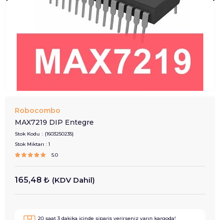
Robocombo
MAX7219 DIP Entegre
Stok Kodu
(1603250235)
Stok Miktarı
:
1
5.0
165,48 ₺
(KDV Dahil)
20
saat
3
dakika içinde sipariş verirseniz
yarın
kargoda!