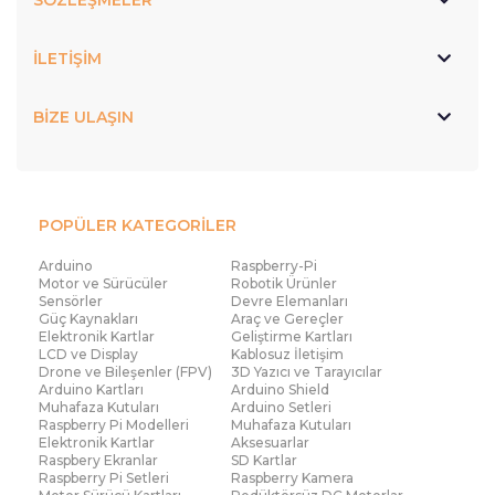
SÖZLEŞMELER
İLETİŞİM
BİZE ULAŞIN
POPÜLER KATEGORİLER
Arduino
Raspberry-Pi
Motor ve Sürücüler
Robotik Ürünler
Sensörler
Devre Elemanları
Güç Kaynakları
Araç ve Gereçler
Elektronik Kartlar
Geliştirme Kartları
LCD ve Display
Kablosuz İletişim
Drone ve Bileşenler (FPV)
3D Yazıcı ve Tarayıcılar
Arduino Kartları
Arduino Shield
Muhafaza Kutuları
Arduino Setleri
Raspberry Pi Modelleri
Muhafaza Kutuları
Elektronik Kartlar
Aksesuarlar
Raspbery Ekranlar
SD Kartlar
Raspberry Pi Setleri
Raspberry Kamera