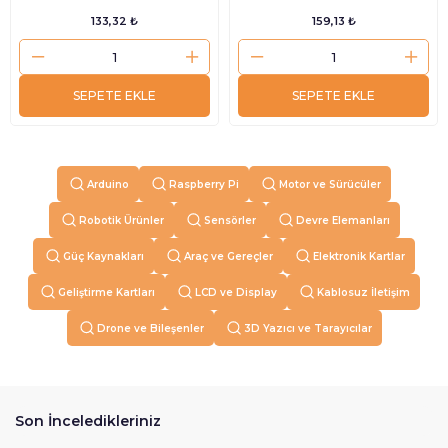
133,32 ₺
159,13 ₺
SEPETE EKLE
SEPETE EKLE
Arduino
Raspberry Pi
Motor ve Sürücüler
Robotik Ürünler
Sensörler
Devre Elemanları
Güç Kaynakları
Araç ve Gereçler
Elektronik Kartlar
Geliştirme Kartları
LCD ve Display
Kablosuz İletişim
Drone ve Bileşenler
3D Yazıcı ve Tarayıcılar
Son İnceledikleriniz